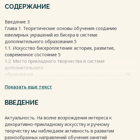
СОДЕРЖАНИЕ
Введение 3
Глава 1. Теоретические основы обучения созданию
ювелирных украшений из бисера в системе
дополнительного образования 5
1.1. Искусство бисероплетения: история, развитие,
современное состояние 5
1.2. Место прикладного творчества в системе
дополнительного
образования………………………………………………………………………10
1.3.Анализ программ по бисероплетению 15
Показать еще текст
Вывод к Главе 1………………………………………………………………….19
Глава 2. Разработка методики обучения созданию
ювелирных украшений из бисера в системе
ВВЕДЕНИЕ
дополнительного образования 20
2.1. Анализ осведомленности и мотвации обучающихся к
Актуальность. На волне возрождения интереса к
занятиям бисероплетением 20
декоративно-прикладному искусству и ручному
2.2. Разработка программы обучения созданию ювелирных
творчеству мы наблюдаем активность в развитии
украшений из бисера в системе дополнительного
разнообразных направлений обучения занятий
образования 22