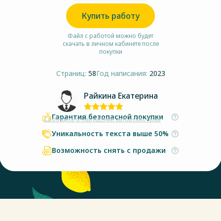
Купить работу
Файл с работой можно будет
скачать в личном кабинете после
покупки
Страниц:
58
Год написания:
2023
Райкина Екатерина
Гарантия безопасной покупки
Сообщить о нарушении авторских прав
Уникальность текста выше 50%
Возможность снять с продажи