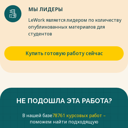
13. Камысовская С. В. Бухгалтерская финансовая
МЫ ЛИДЕРЫ
отчетность: формирование и анализ показателей : учебное
пособие / С.В. Камысовская, Т.В. Захарова. – М.: ИНФРА-М,
LeWork является лидером по количеству
2022. – 432 с.
опубликованных материалов для
14. Климович В. П. Финансы, денежное обращение и кредит:
студентов
учеб. / В. П. Климович. – 3-е изд., перераб. и доп. – М.: ИД
«ФОРУМ»: ИНФРА-М, 2021. – 456 с.
Весь текст будет доступен
после покупки
Купить готовую работу сейчас
НЕ ПОДОШЛА ЭТА РАБОТА?
В нашей базе
78761 курсовых работ –
поможем найти подходящую