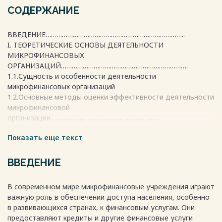
СОДЕРЖАНИЕ
ВВЕДЕНИЕ…………………………………………………………………..
I. ТЕОРЕТИЧЕСКИЕ ОСНОВЫ ДЕЯТЕЛЬНОСТИ
МИКРОФИНАНСОВЫХ
ОРГАНИЗАЦИЙ…………………………………………………………….
1.1.Сущность и особенности деятельности
микрофинансовых организаций
1.2.Основные методы оценки эффективности деятельности
микрофинансовой
организации……………………………………………………
1.3.Правовое регулирование деятельности
Показать еще текст
микрофинансовых
организаций…………………………………………………………………
II. АНАЛИЗ И ОЦЕНКА ЭФФЕКТИВНОСТИ
ВВЕДЕНИЕ
МИКРОФИНАНСОВОЙ ОРГАНИЗАЦИИ НА ПРИМЕРЕ ООО
МКК «ДЕНЕЖНЫЙ ПОТОК»………..
В современном мире микрофинансовые учреждения играют
2.1.Экономическая характеристика ООО МКК «Денежный
важную роль в обеспечении доступа населения, особенно
поток»…………
в развивающихся странах, к финансовым услугам. Они
2.2.Анализ финансового состояния ООО МКК «Денежный
предоставляют кредиты и другие финансовые услуги
поток»…………