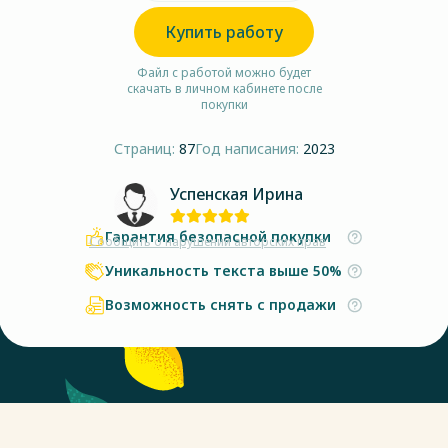
Купить работу
Файл с работой можно будет
скачать в личном кабинете после
покупки
Страниц:
87
Год написания:
2023
Успенская Ирина
Гарантия безопасной покупки
Сообщить о нарушении авторских прав
Уникальность текста выше 50%
Возможность снять с продажи