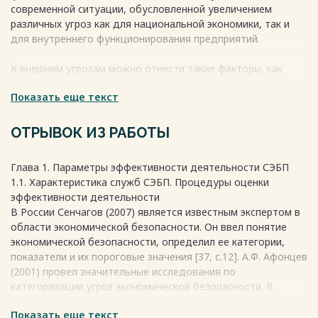
современной ситуации, обусловленной увеличением
различных угроз как для национальной экономики, так и
для внутреннего функционирования предприятий.
К внешним угрозам можно отнести такие факторы, как
мировой экономический кризис, экономические санкции
Показать еще текст
между государствами, колебания валютного курса, отток
иностранного капитала и другие. Внутренние угрозы
включают в себя снижение платежеспособного спроса на
ОТРЫВОК ИЗ РАБОТЫ
товары, работы, услуги, инфляцию, снижение объема
продаж, ухудшение финансовых показателей и другие
Глава 1. Параметры эффективности деятельности СЭБП
аспекты.
1.1. Характеристика служб СЭБП. Процедуры оценки
эффективности деятельности
Нормативные документы российского законодательства о
В России Сенчагов (2007) является известным экспертом в
системе безопасности подчеркивают иерархическую
области экономической безопасности. Он ввел понятие
взаимосвязь и подчиненность категорий национальной,
экономической безопасности, определил ее категории,
экономической и финансовой безопасности. Однако в этих
показатели и их пороговые значения [37, c.12]. А.Ф. Афонцев
документах отсутствует конкретное определение понятия
(2001) провел значительные исследования по
финансовой устойчивости.
категоризации угроз экономической безопасности. В
других исследованиях также были предложены интересные
В экономической литературе представлены различные
Показать еще текст
подходы к классификации внешних и внутренних угроз