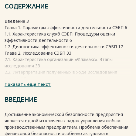
СОДЕРЖАНИЕ
Введение 3
Глава 1. Параметры эффективности деятельности СЭБП 6
1.1. Характеристика служб СЭБП. Процедуры оценки
эффективности деятельности 6
1.2. Диагностика эффективности деятельности СЭБП 17
Глава 2. Исследование СЭБП 33
2.1. Характеристика организации «Фламакс». Этапы
исследования 33
2.2. Интерпретация полученных в ходе исследования
данных 53
Показать еще текст
Глава 3 Алгоритм оценки эффективности СЭБП 58
3.1. Программа внедрения СЭБП 58
3.2. Рекомендации по оценки СЭБП 70
ВВЕДЕНИЕ
Заключение 83
Список использованных источников 87
Достижение экономической безопасности предприятия
Приложение 93
является одной из ключевых задач управления любым
Весь текст будет доступен
после покупки
производственным предприятием. Проблема обеспечения
финансовой безопасности особенно актуальна в