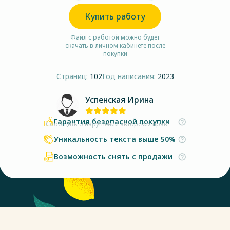
Купить работу
Файл с работой можно будет
скачать в личном кабинете после
покупки
Страниц:
102
Год написания:
2023
Успенская Ирина
Гарантия безопасной покупки
Сообщить о нарушении авторских прав
Уникальность текста выше 50%
Возможность снять с продажи