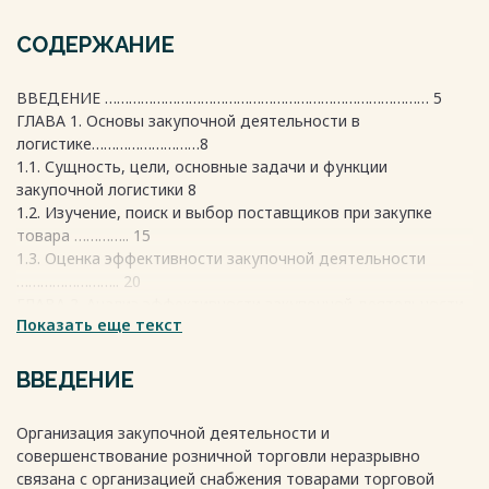
СОДЕРЖАНИЕ
ВВЕДЕНИЕ ……………………………………………………………………… 5
ГЛАВА 1. Основы закупочной деятельности в
логистике………………………8
1.1. Сущность, цели, основные задачи и функции
закупочной логистики 8
1.2. Изучение, поиск и выбор поставщиков при закупке
товара ………….. 15
1.3. Оценка эффективности закупочной деятельности
…………………….. 20
ГЛАВА 2. Анализ эффективности закупочной деятельности
Показать еще текст
ООО «Золото Тимптона»
…………………………………………………………………………33
2.1. Организационно-экономическая характеристика
ВВЕДЕНИЕ
предприятия ………. 33
2.2. Анализ организации системы закупочной
Организация закупочной деятельности и
деятельности………………. 36
совершенствование розничной торговли неразрывно
2.3. Анализ эффективности управления снабжением ООО
связана с организацией снабжения товарами торговой
«Золото