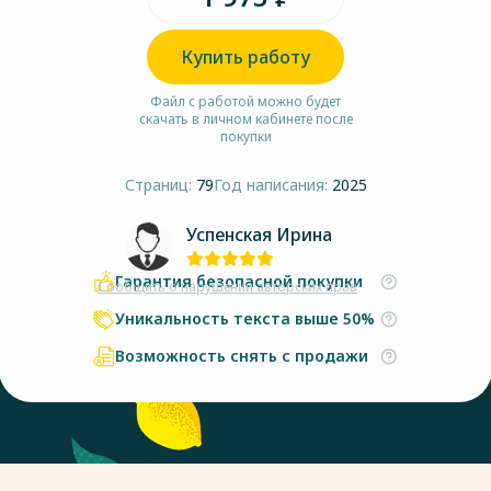
Купить работу
Файл с работой можно будет
скачать в личном кабинете после
покупки
Страниц:
79
Год написания:
2025
Успенская Ирина
Гарантия безопасной покупки
Сообщить о нарушении авторских прав
Уникальность текста выше 50%
Возможность снять с продажи