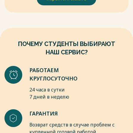
7. Бородина Ю.А., Сярдова О.М. К вопросу оценки
эффективности закупочной деятельности предприятия //
Стратегия устойчивого развития регионов России. 2023.
№18. С.56-58.
Весь текст будет доступен
после покупки
ПОЧЕМУ СТУДЕНТЫ ВЫБИРАЮТ
НАШ СЕРВИС?
РАБОТАЕМ
КРУГЛОСУТОЧНО
24 часа в сутки
7 дней в неделю
ГАРАНТИЯ
Возврат средств в случае проблем с
купленной готовой работой