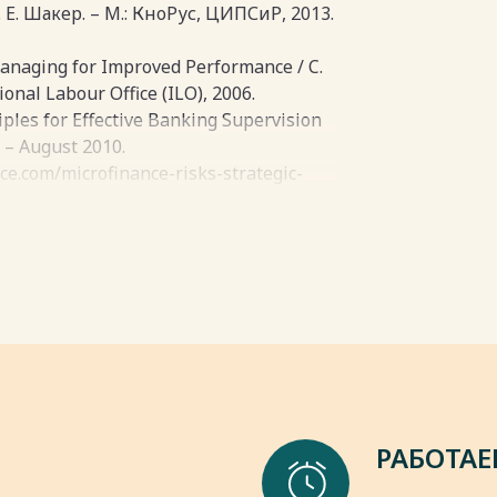
ешения различных жизненных
. Е. Шакер. – М.: КноРус, ЦИПСиР, 2013.
 новый и актуальный слоган,
Managing for Improved Performance / C.
пки
ional Labour Office (ILO), 2006.
ciples for Effective Banking Supervision
 – August 2010.
nce.com/microfinance-risks-strategic-
ля микрофинансовой деятельности в
рофинансовый центр», 2003. – 63 с.
енного интереса к различным
, Б. Р. Досмухамедов // Вестн.
ние, вычислительная техника и
пки
РАБОТАЕ