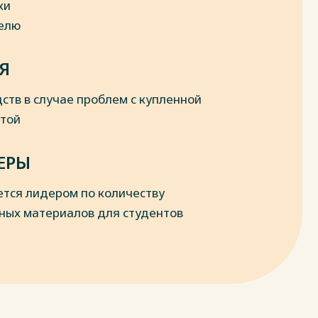
ки
делю
Я
ств в случае проблем с купленной
отой
ЕРЫ
ется лидером по количеству
ных материалов для студентов