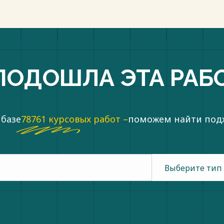
ПОДОШЛА ЭТА РАБ
 базе
78761 курсовых работ –
поможем найти по
Выберите тип