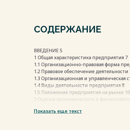
СОДЕРЖАНИЕ
ВВЕДЕНИЕ 5
1 Общая характеристика предприятия 7
1.1 Организационно-правовая форма пр
1.2 Правовое обеспечение деятельности 
1.3 Организационная и управленческая 
1.4 Виды деятельности предприятия 8
1.5 Положение предприятия на рынке 10
2 Оценка экономического и финансового
2.1 Организация бизнес-процессов на п
Показать еще текст
2.2 Схема управления ресурсными пото
2.3 Организация системы работы с кадр
2.4 Основные технико-экономические п