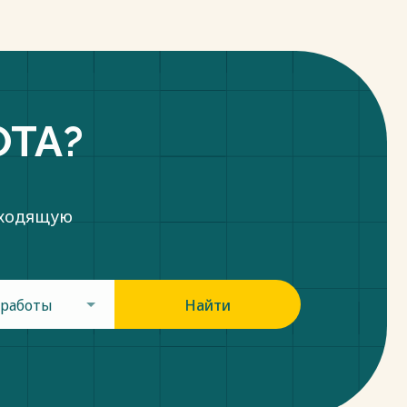
ОТА?
дходящую
 работы
Найти