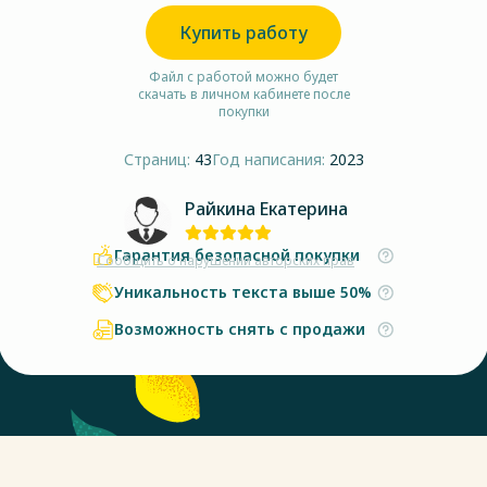
Купить работу
Файл с работой можно будет
скачать в личном кабинете после
покупки
Страниц:
43
Год написания:
2023
Райкина Екатерина
Гарантия безопасной покупки
Сообщить о нарушении авторских прав
Уникальность текста выше 50%
Возможность снять с продажи