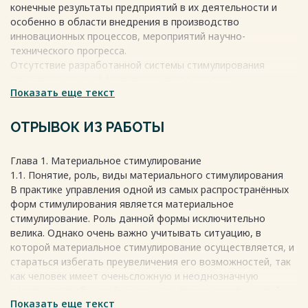
конечные результаты предприятий в их деятельности и
особенно в области внедрения в производство
инновационных процессов, мероприятий научно-
технического прогресса.
Отсутствие разработанной системы стимулирования
качественного и эффективного труда создаёт
Показать еще текст
предпосылки снижения конкурентоспособности фирмы, что
негативно скажется на заработной плате и социальной
атмосфере в коллективе. Возникает потребность
ОТРЫВОК ИЗ РАБОТЫ
заинтересовать работников через результаты труда,
получение ими благ, необходимых для жизни.
Глава 1. Материальное стимулирование
Детально разработанная система стимулирования
1.1. Понятие, роль, виды материального стимулирования
эффективности и качества труда позволит создать
В практике управления одной из самых распространённых
необходимую заинтересованность работников в росте
форм стимулирования является материальное
индивидуальных результатов, проявить творческий
стимулирование. Роль данной формы исключительно
потенциал, повысить уровень их компетентности и
велика. Однако очень важно учитывать ситуацию, в
повысить качество выполняемых работ.
которой материальное стимулирование осуществляется, и
Готовность и желание человека выполнять свою работу
стараться избегать преувеличения его возможностей, так
являются одним из ключевых факторов успеха
как человек имеет оченьсложную и неоднозначную
функционирования организации, повышения
систему потребностей, интересов, приоритетов и целей.
производительности и залогом конкурентоспособности
Показать еще текст
Сущность материального стимулирования наёмных