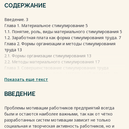
СОДЕРЖАНИЕ
Введение. 3
Глава 1. Материальное стимулирование 5
1.1. Понятие, роль, виды материального стимулирования 5
1.2. Заработная плата как форма стимулирования труда. 7
Глава 2. Формы организации и методы стимулирования
труда 13
2.1. Формы организации стимулирования 13
2.2. Методы материального стимулирования 17
Глава 3. Совершенствование стимулирования труда
работников на примере ООО «МЕБЕЛЬНЫЙ ФОРМАТ» 23
Показать еще текст
3.1. Характеристика предприятия и его показатели 23
3.2. Оценка форм и методов стимулирования труда 28
3.3. Совершенствование стимулирования труда 39
ВВЕДЕНИЕ
Заключение 41
Список используемой литературы: 43
Проблемы мотивации работников предприятий всегда
были и остаются наиболее важными, так как от чётко
разработанных систем мотивации зависит не только
социальная и творческая активность работников, но и
Весь текст будет доступен
после покупки