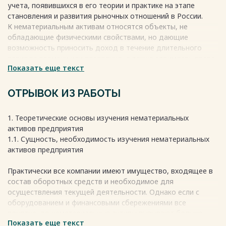
учета, появившихся в его теории и практике на этапе
Список использованной
становления и развития рыночных отношений в России.
литературы……………………………………………... 36
К нематериальным активам относятся объекты, не
Весь текст будет доступен
после покупки
обладающие физическими свойствами, но дающие
возможность приносить доход в течение длительного
периода времени или постоянно, а также стоимость права
Показать еще текст
пользования природными ресурсами, землей, права на
изобретение, авторского права, патенты, товарные знаки,
права на «ноу-хау», товарные знаки, приобретенные
ОТРЫВОК ИЗ РАБОТЫ
брокерские сайты или права на использование брокерского
сайта и многое другое.
1. Теоретические основы изучения нематериальных
Весь текст будет доступен
после покупки
активов предприятия
1.1. Сущность, необходимость изучения нематериальных
активов предприятия
Практически все компании имеют имущество, входящее в
состав оборотных средств и необходимое для
осуществления текущей деятельности. Однако если с
оборудованием и финансовыми сбережениями все
понятно, то нематериальные активы вызывают больше
Показать еще текст
вопросов. Они не проявляются в материальной форме, они