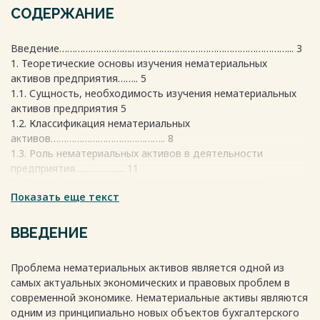
СОДЕРЖАНИЕ
Введение……………………………………………………………………………... 3
1. Теоретические основы изучения нематериальных
активов предприятия…….. 5
1.1. Сущность, необходимость изучения нематериальных
активов предприятия 5
1.2. Классификация нематериальных
активов…………………………………….. 8
1.3. Роль нематериальных активов в деятельности
предприятия………………. 11
2. Оценка нематериальных активов предприятия на
Показать еще текст
примере ООО «Смайл»… 16
2.1 Краткая характеристика деятельности ООО
«Смайл»………………………. 16
ВВЕДЕНИЕ
2.2 Исследование нематериальных активов ООО
«Смайл»…………………….. 23
Проблема нематериальных активов является одной из
2.3 Направление повышения эффективности использования
самых актуальных экономических и правовых проблем в
нематериальных активов ООО
современной экономике. Нематериальные активы являются
«Смайл»…………………………………………………………….. 30
одним из принципиально новых объектов бухгалтерского
Заключение…………………………………………………………………………. 34