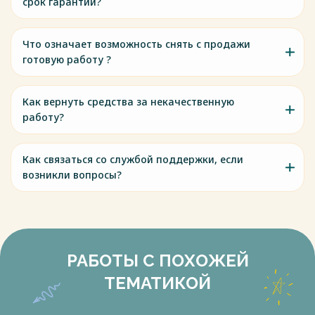
срок гарантии?
совокупность всех прав, связанных с покупкой одного
актива. В состав объекта могут входить права на
совокупность объектов [6,c.67].
Что означает возможность снять с продажи
Весь текст будет доступен
после покупки
готовую работу ?
Как вернуть средства за некачественную
работу?
Как связаться со службой поддержки, если
возникли вопросы?
РАБОТЫ С ПОХОЖЕЙ
ТЕМАТИКОЙ