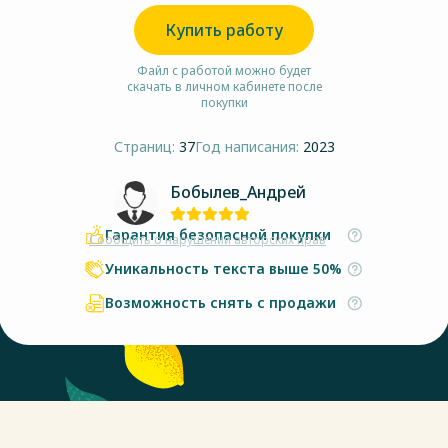
Купить работу
Файл с работой можно будет
скачать в личном кабинете после
покупки
Страниц:
37
Год написания:
2023
Бобылев_Андрей
Гарантия безопасной покупки
Сообщить о нарушении авторских прав
Уникальность текста выше 50%
Возможность снять с продажи