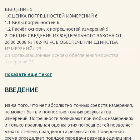
ВВЕДЕНИЕ 5
1.ОЦЕНКА ПОГРЕШНОСТЕЙ ИЗМЕРЕНИЙ 6
1.1 Виды погрешностей 6
1.2 Расчёт основных погрешностей измерений 9
2. ОБЩИЕ СВЕДЕНИЯ ИЗ ФЕДЕРАЛЬНОГО ЗАКОНА ОТ
26.06.2008 № 102-ФЗ «ОБ ОБЕСПЕЧЕНИИ ЕДИНСТВА
ИЗМЕРЕНИЙ» 23
2.1 Организационные основы обеспечения единства
измерений 23
2.2 Описание функционирования метрологической службы
Показать еще текст
предприятия и её структурная схема 24
К основным задачам метрологической службы
предприятия относятся: 24
ВВЕДЕНИЕ
3. РАЗРАБОТКА ЛОКАЛЬНОЙ ПОВЕРОЧНОЙ СХЕМЫ
ОРГАНИЗАЦИИ 26
Из-за того, что нет абсолютно точных средств измерения,
3.1 Основные положения ГОСТ 8.061-80 «ГСИ. Поверочные
не может быть и полностью точных результатов
схемы. Содержание и построение» 26
измерений. Погрешности возникают при любых измерениях
3.2 Основные положения ГОСТ 8.129-2013 27
и только правильная оценка этих погрешностей позволяет
3.3 Разработка локальной поверочной схемы организации
узнать степень правдивости результатов. Поверочная
29
схема определяет порядок передачи размера единиц или