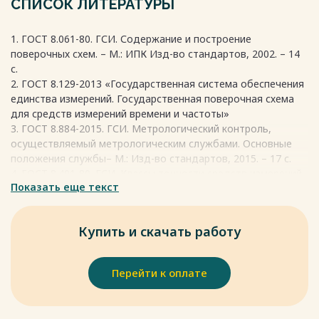
СПИСОК ЛИТЕРАТУРЫ
необходимо записать достоверное значение с
погрешностью.
1. ГОСТ 8.061-80. ГСИ. Содержание и построение
Весь текст будет доступен
после покупки
поверочных схем. – М.: ИПК Изд-во стандартов, 2002. – 14
с.
2. ГОСТ 8.129-2013 «Государственная система обеспечения
единства измерений. Государственная поверочная схема
для средств измерений времени и частоты»
3. ГОСТ 8.884-2015. ГСИ. Метрологический контроль,
осуществляемый метрологическим службами. Основные
положения службы– М.: Изд-во стандартов, 2015. – 17 с.
4. ГОСТ 8.401-80. ГСИ. Классы точности средств измерений.
Показать еще текст
Общие требования.– М.: Изд-во стандартов, 2010. – 12 с.
5. ГОСТ 8.207-76. ГСИ. Прямые измерения с многократными
наблюдениями. Методы обработки результатов
Купить и скачать работу
наблюдений. Основные положения.– М.: Изд-во
стандартов, 1986. – 17 с.
6. Зонова А.Д Метрология: методическое руководство по
Перейти к оплате
выполнению курсовой работы – Новосибирск: СГГА, 2014. –
59 c.
7. Федеральный закон № 1022-ФЗ «Об обеспечение