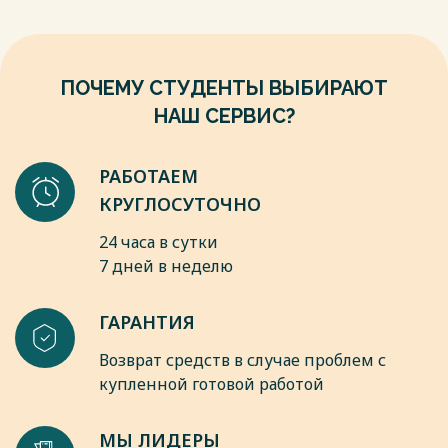
единства измерений» (ред. от 02.12.2013). – М.: Изд-во
стандартов, 2013. – 16 с.
8. Кузнецов В.А. Метрология. Учебник /под ред. В.А.
Кузнецов, Л.К. Исаев, И.А. Шайко. – М.: Стандартинформ,
ПОЧЕМУ СТУДЕНТЫ ВЫБИРАЮТ
2005. – 300 с.
Весь текст будет доступен
после покупки
НАШ СЕРВИС?
РАБОТАЕМ
КРУГЛОСУТОЧНО
24 часа в сутки
7 дней в неделю
ГАРАНТИЯ
Возврат средств в случае проблем с
купленной готовой работой
МЫ ЛИДЕРЫ