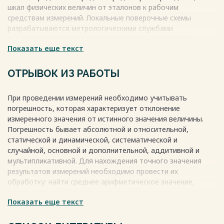
ЗАКЛЮЧЕНИЕ 30
шкал физических величин от эталонов к рабочим
СПИСОК ЛИТЕРАТУРЫ 31
средствам измерений. Локальные поверочные схемы
Весь текст будет доступен
после покупки
разрабатываются метрологическими службами
предприятий или другими организациями, имеющими
Показать еще текст
соответствующие полномочия, они утверждаются в
качестве нормативно-технического или методического
документа. Метрологическая служба является главным
ОТРЫВОК ИЗ РАБОТЫ
органом по разработке и реализации локальных
поверочных схем.
При проведении измерений необходимо учитывать
Весь текст будет доступен
после покупки
погрешность, которая характеризует отклонение
измеренного значения от истинного значения величины.
Погрешность бывает абсолютной и относительной,
статической и динамической, систематической и
случайной, основной и дополнительной, аддитивной и
мультипликативной. Для нахождения точного значения
результатов измерений необходимо провести их
обработку: найти среднее арифметическое значение,
отклонение от среднего, среднеквадратичную
Показать еще текст
погрешность единичного измерения, среднеквадратичное
отклонение результата измерений и доверительные
пределы погрешности. В результате измерений