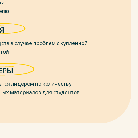
ки
делю
Я
ств в случае проблем с купленной
отой
ЕРЫ
ется лидером по количеству
ных материалов для студентов