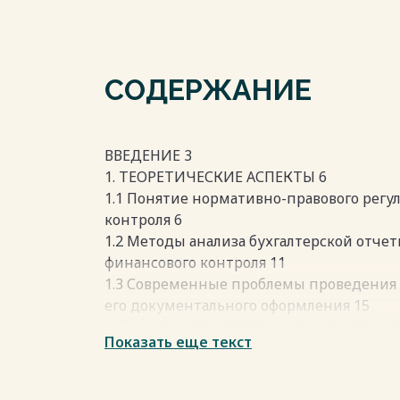
СОДЕРЖАНИЕ
ВВЕДЕНИЕ 3
1. ТЕОРЕТИЧЕСКИЕ АСПЕКТЫ 6
1.1 Понятие нормативно-правового регу
контроля 6
1.2 Методы анализа бухгалтерской отче
финансового контроля 11
1.3 Современные проблемы проведения 
его документального оформления 15
2. ПОРЯДОК ПРОВЕДЕНИЯ ОФОРМЛЕНИЯ
Показать еще текст
КОНТРОЛЯ И ЕГО ДОКУМЕНТАЛЬНОЕ О
ГОРОДСКОГО ОКРУГА КАРПИНСК 20
2.1 Общая характеристика деятельности