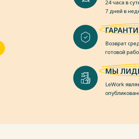
24 часа в сут
7 дней в не
изация и осуществление
контроля совершаемых фактов
ГАРАНТИ
ского учета и составления
 N ПЗ-11/2013.
Возврат сред
х организациях" от 12.01.1996 N 7-
готовой раб
пки
МЫ ЛИД
LeWork явля
опубликован