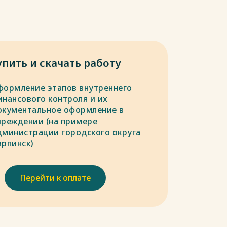
упить и скачать работу
формление этапов внутреннего
инансового контроля и их
окументальное оформление в
чреждении (на примере
дминистрации городского округа
арпинск)
Перейти к оплате