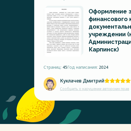
Оформление э
финансового к
документальн
учреждении (
Администраци
Карпинск)
Страниц:
45
Год написания:
2024
Куклачев Дмитрий
Сообщить о нарушении авторских прав