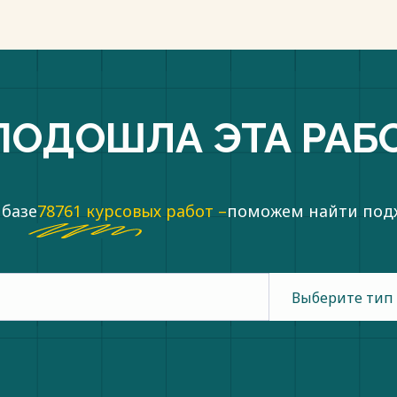
ПОДОШЛА ЭТА РАБ
 базе
78761 курсовых работ –
поможем найти по
Выберите тип