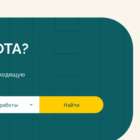
ОТА?
дходящую
 работы
Найти