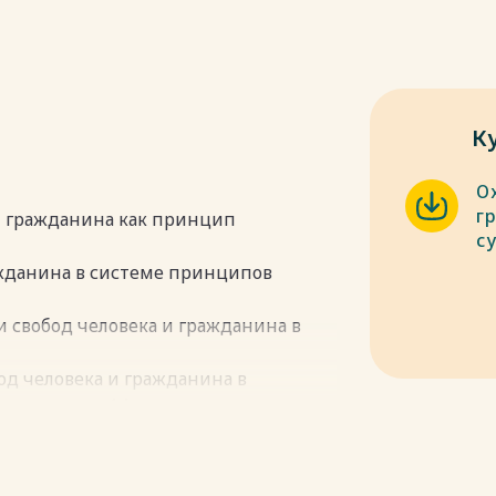
К
О
г
 и гражданина как принцип
с
ражданина в системе принципов
и свобод человека и гражданина в
бод человека и гражданина в
нном этапе 14
свобод человека и гражданина в
аны прав и свобод человека и