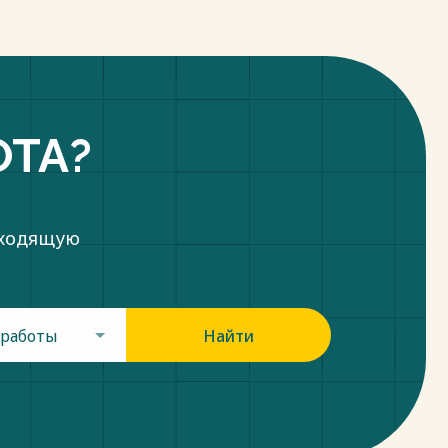
ОТА?
дходящую
 работы
Найти