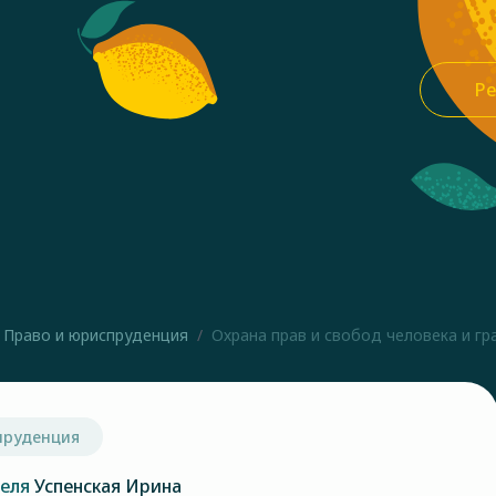
Ре
Право и юриспруденция
Охрана прав и свобод человека и гра
пруденция
теля
Успенская Ирина