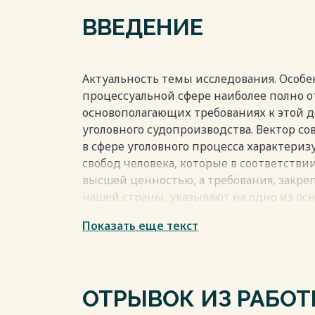
гражданина в уголовном судопроизводст
ВВЕДЕНИЕ
Заключение 27
Список использованной литературы 31
Весь текст будет доступен
после поку
Актуальность темы исследования. Особен
процессуальной сфере наиболее полно 
основополагающих требованиях к этой де
уголовного судопроизводства. Вектор с
в сфере уголовного процесса характери
свобод человека, которые в соответств
высшей ценностью, а требования, закреп
нашей страны, указывают на одно из о
государственной политики. Данное нап
Показать еще текст
обеспечивать сбалансированность межд
государства.
Содержание принципа охраны прав и св
уголовном судопроизводстве состоит в т
ОТРЫВОК ИЗ РАБО
приоритетностью обеспечения и защиты 