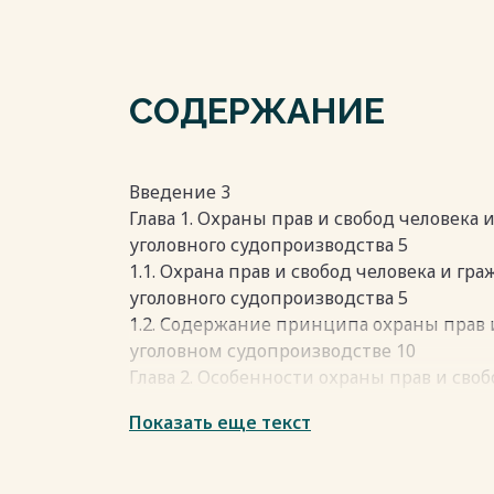
СОДЕРЖАНИЕ
Введение 3
Глава 1. Охраны прав и свобод человека
уголовного судопроизводства 5
1.1. Охрана прав и свобод человека и г
уголовного судопроизводства 5
1.2. Содержание принципа охраны прав 
уголовном судопроизводстве 10
Глава 2. Особенности охраны прав и сво
уголовном судопроизводстве на совреме
Показать еще текст
2.1. Влияние COVID-19 на охрану прав и 
уголовном судопроизводстве 14
2.2. Проблемы реализации принципа охр