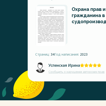
Охрана прав и
гражданина в
судопроизво
Страниц:
34
Год написания:
2023
Успенская Ирина
Сообщить о нарушении авторских прав