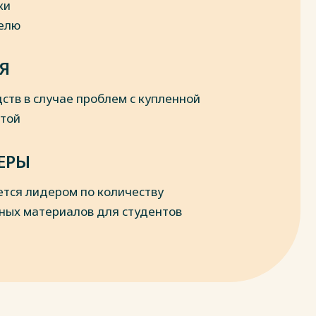
ки
делю
Я
ств в случае проблем с купленной
отой
ЕРЫ
ется лидером по количеству
ных материалов для студентов