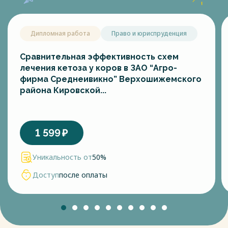
Дипломная работа
Право и юриспруденция
Сравнительная эффективность схем
лечения кетоза у коров в ЗАО “Агро-
фирма Среднеивикно” Верхошижемского
района Кировской...
1 599
₽
Уникальность от
50%
Доступ
после оплаты