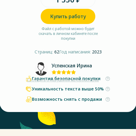
Купить работу
Файл с работой можно будет
скачать в личном кабинете после
покупки
Страниц:
62
Год написания:
2023
Успенская Ирина
Гарантия безопасной покупки
Сообщить о нарушении авторских прав
Уникальность текста выше 50%
Возможность снять с продажи