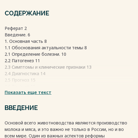
СОДЕРЖАНИЕ
Реферат 2
Введение. 6
1. Основная часть 8
1.1 Обоснования актуальности темы 8
2.1 Определение болезни. 10
2.2 Патогенез 11
2.3 Симптомы и клинические признаки 13
2.4 Диагностика 14
2.5 Прогноз 15
2.6 Лечение 15
Показать еще текст
2.7 Профилактика 17
3.1 Характеристика хозяйства 19
3.2 Материалы и методы исследования 22
ВВЕДЕНИЕ
3.3 Эпизоотическое состояние ООО «Лебяжье» 32
3.4 Экономическое обоснование 33
Основой всего животноводства являются производство
4. Безопасность жизнедеятельности 39
молока и мяса, и это важно не только в России, но и во
5. Экологическая безопасность 43
всем мире. Один из важных аспектов реформы