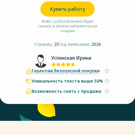
Купить работу
Файл с работой можно будет
скачать в личном кабинете после
покупки
Страниц:
25
Год написания:
2026
Успенская Ирина
Гарантия безопасной покупки
Сообщить о нарушении авторских прав
Уникальность текста выше 50%
Возможность снять с продажи