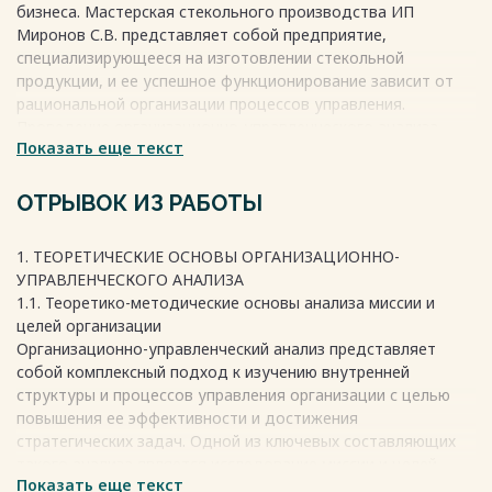
бизнеса. Мастерская стекольного производства ИП
ЗАКЛЮЧЕНИЕ 19
Миронов С.В. представляет собой предприятие,
СПИСОК ИСПОЛЬЗОВАННЫХ ИСТОЧНИКОВ 23
специализирующееся на изготовлении стекольной
продукции, и ее успешное функционирование зависит от
Весь текст будет доступен
после покупки
рациональной организации процессов управления.
Проведение организационно-управленческого анализа
Показать еще текст
позволяет выявить слабые места в структуре управления,
оптимизировать бизнес-процессы и повысить
конкурентоспособность предприятия.
ОТРЫВОК ИЗ РАБОТЫ
Объект исследования — Мастерская стекольного
производства ИП Миронов С.В.
1. ТЕОРЕТИЧЕСКИЕ ОСНОВЫ ОРГАНИЗАЦИОННО-
Предмет исследования — организационная структура и
УПРАВЛЕНЧЕСКОГО АНАЛИЗА
система управления мастерской.
1.1. Теоретико-методические основы анализа миссии и
целей организации
Весь текст будет доступен
после покупки
Организационно-управленческий анализ представляет
собой комплексный подход к изучению внутренней
структуры и процессов управления организации с целью
повышения ее эффективности и достижения
стратегических задач. Одной из ключевых составляющих
такого анализа является исследование миссии и целей
Показать еще текст
организации, которые определяют ее стратегическую