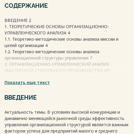
СОДЕРЖАНИЕ
ВВЕДЕНИЕ 2
1. ТЕОРЕТИЧЕСКИЕ ОСНОВЫ ОРГАНИЗАЦИОННО-
УПРАВЛЕНЧЕСКОГО АНАЛИЗА 4
1.1. Теоретико-методические основы анализа миссии и
целей организации 4
1.2. Теоретико-методические основы анализа
организационной структуры управления 7
2. ОРГАНИЗАЦИОННО-УПРАВЛЕНЧЕСКИЙ АНАЛИЗ
МАСТЕРСКОЙ СТЕКОЛЬНОГО ПРОИЗВОДСТВА ИП
МИРОНОВ С.В. 10
Показать еще текст
2.1. Анализ миссии и целей мастерской 10
2.2. Диагностика организационной структуры управления
12
ВВЕДЕНИЕ
2.3. Анализ рациональности разделения труда и разработка
матрицы взаимосвязей должностей 13
Актуальность темы. В условиях высокой конкуренции и
3. РЕКОМЕНДАЦИИ ПО СОВЕРШЕНСТВОВАНИЮ
динамично меняющейся рыночной среды эффективность
ОРГАНИЗАЦИОННОЙ СТРУКТУРЫ 15
управления организационной структурой является важным
3.1. Положение об отделе производства 15
фактором успеха для предприятий малого и среднего
3.2. Должностная инструкция руководителя отдела 17