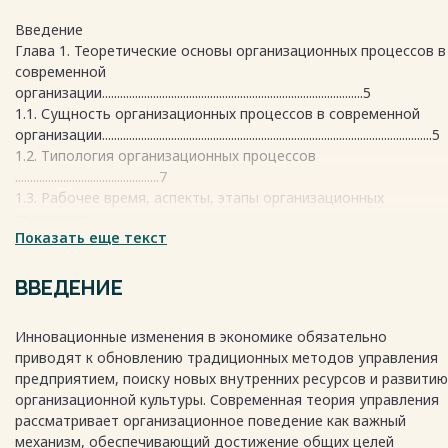
Введение
Глава 1. Теоретические основы организационных процессов в
современной
организации.......................................................................................5
1.1. Сущность организационных процессов в современной
организации..............................................................................................................5
1.2. Типология организационных процессов
................................................7
1.3. Рабочее время, аспекты, этапы организационных
процессов,
Показать еще текст
самоорганизация......................................................................................................
Глава 2. Исследование организационных процессов на
примере ООО
ВВЕДЕНИЕ
«Нефтепродукт»....................................................................................................1
2.1 Общая характеристика ООО
Инновационные изменения в экономике обязательно
«Нефтепродукт».....................................14
приводят к обновлению традиционных методов управления
2.2 Оценка эффективности системы управления в ООО
предприятием, поиску новых внутренних ресурсов и развитию
«Нефтепродукт»....................................................................................................1
организационной культуры. Современная теория управления
2.3 SWОT-анализ, РЕST-анализ....................................................................18
рассматривает организационное поведение как важный
2.4 Современная деятельность менеджера. Тайм-менеджмен
механизм, обеспечивающий достижение общих целей