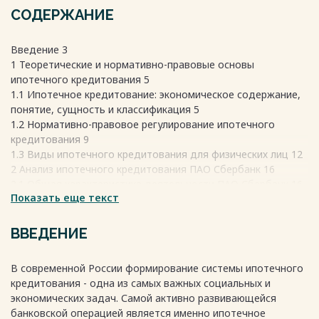
СОДЕРЖАНИЕ
Введение 3
1 Теоретические и нормативно-правовые основы
ипотечного кредитования 5
1.1 Ипотечное кредитование: экономическое содержание,
понятие, сущность и классификация 5
1.2 Нормативно-правовое регулирование ипотечного
кредитования 9
1.3 Виды ипотечного кредитования для физических лиц 12
2 Анализ ипотечного кредитования ПАО Сбербанк 16
2.1 Общая характеристика деятельности ПАО Сбербанк 16
Показать еще текст
2.2 Анализ программ ипотечного кредитования ПАО
Сбербанк 18
2.3 Анализ параметров ипотечного кредитования ПАО
ВВЕДЕНИЕ
Сбербанк 22
2.4 Анализ кредитоспособности заемщика по видам
В современной России формирование системы ипотечного
кредита 28
кредитования - одна из самых важных социальных и
3 Пути совершенствования ипотечного кредитования в
экономических задач. Самой активно развивающейся
России 35
банковской операцией является именно ипотечное
3.1 Основные проблемы рынка ипотечного кредитования в