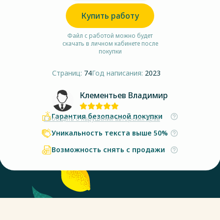
Купить работу
Файл с работой можно будет
скачать в личном кабинете после
покупки
Страниц:
74
Год написания:
2023
Клементьев Владимир
Гарантия безопасной покупки
Сообщить о нарушении авторских прав
Уникальность текста выше 50%
Возможность снять с продажи