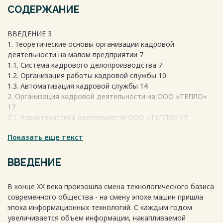
СОДЕРЖАНИЕ
ВВЕДЕНИЕ 3
1. Теоретические основы организации кадровой
деятельности на малом предприятии 7
1.1. Система кадрового делопроизводства 7
1.2. Организация работы кадровой службы 10
1.3. Автоматизация кадровой службы 14
2. Организация кадровой деятельности на ООО «ТЕПЛО»
17
2.1. Характеристика деятельности ООО «ТЕПЛО» 17
2.2. Анализ системы управления персоналом 21
Показать еще текст
2.3. Анализ системы кадрового делопроизводства ООО
«ТЕПЛО» 33
3. Совершенствование cистемы управления персоналом в
ВВЕДЕНИЕ
ООО «ТЕПЛО» 47
3.1. Задание на разработку проекта совершенствования
В конце XX века произошла смена технологического базиса
системы кадрового делопроизводства в ООО «ТЕПЛО» 47
современного общества - на смену эпохе машин пришла
3.2. Разработка и внедрение полуавтоматизированной
эпоха информационных технологий. С каждым годом
системы учета кадровых документов на основе
увеличивается объем информации, накапливаемой
стандартного программного обеспечения ООО «ТЕПЛО» 52