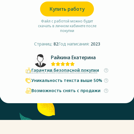
Купить работу
Файл с работой можно будет
скачать в личном кабинете после
покупки
Страниц:
82
Год написания:
2023
Райкина Екатерина
Гарантия безопасной покупки
Сообщить о нарушении авторских прав
Уникальность текста выше 50%
Возможность снять с продажи