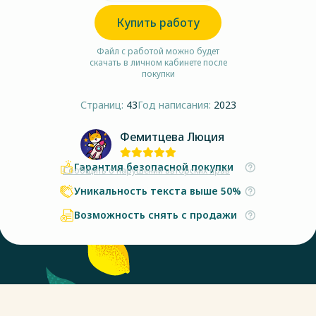
Купить работу
Файл с работой можно будет
скачать в личном кабинете после
покупки
Страниц:
43
Год написания:
2023
Фемитцева Люция
Гарантия безопасной покупки
Сообщить о нарушении авторских прав
Уникальность текста выше 50%
Возможность снять с продажи