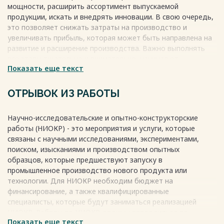
мощности, расширить ассортимент выпускаемой
исследовательских и опытно-конструкторских
продукции, искать и внедрять инновации. В свою очередь,
работ…………………….20
это позволяет снижать затраты на производство и
Заключение …………………………………………………………………..33
увеличивать прибыль, которая может быть направлена на
Список литературы…………………………………………………………..35
развитие и расширение производства. Важно выполнять
Приложения…………………………………………………………………..37
все этапы тщательно и внимательно, начиная от
Весь текст будет доступен
после покупки
Показать еще текст
исследования до эксплуатации инноваций, чтобы
сформировать надлежащую систему на предприятии. При
этом необходимо проводить необходимые опытные
ОТРЫВОК ИЗ РАБОТЫ
работы и разработать технико-экономическое
обоснование проекта.
Научно-исследовательские и опытно-конструкторские
Весь текст будет доступен
после покупки
работы (НИОКР) - это мероприятия и услуги, которые
связаны с научными исследованиями, экспериментами,
поиском, изысканиями и производством опытных
образцов, которые предшествуют запуску в
промышленное производство нового продукта или
технологии. Для НИОКР необходим бюджет на
финансирование, а также квалифицированные
специалисты, которые будут заниматься реализацией
НИОКР. Работы по НИОКР должны проводиться по
Показать еще текст
четкому плану, разбитому на этапы. Кроме того, работы и