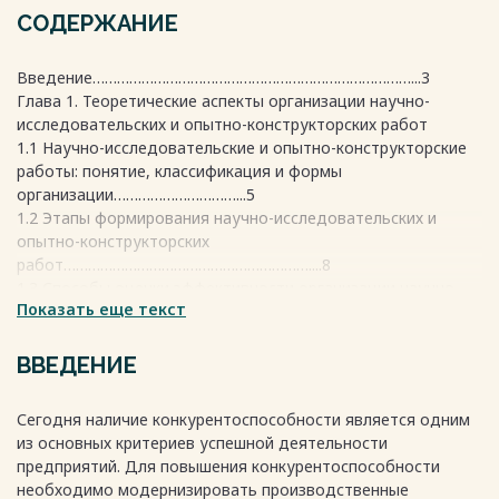
СОДЕРЖАНИЕ
Введение……………………………………………………………………...3
Глава 1. Теоретические аспекты организации научно-
исследовательских и опытно-конструкторских работ
1.1 Научно-исследовательские и опытно-конструкторские
работы: понятие, классификация и формы
организации…………………………...5
1.2 Этапы формирования научно-исследовательских и
опытно-конструкторских
работ……………………………………………………....8
1.3 Способы оценки эффективности организации научно-
Показать еще текст
исследовательских и опытно-конструкторских
работ……………………12
Глава 2. Проектирование и прогнозирование научно-
ВВЕДЕНИЕ
исследовательских и опытно-конструкторских работ на
предприятии
Сегодня наличие конкурентоспособности является одним
2.1 Формирование и планирование этапов научно-
из основных критериев успешной деятельности
исследовательских и опытно-конструкторских
предприятий. Для повышения конкурентоспособности
работ………………………………………….....16
необходимо модернизировать производственные
2.2 Расчет и оценка экономической эффективности научно-