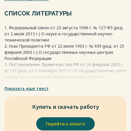
услуги по НИОКР могут включать научно-
исследовательскую работу (НИР), опытно-
СПИСОК ЛИТЕРАТУРЫ
конструкторскую работу (ОКР), технологическую работу
(ТР) и другие исследовательские работы, направленные на
1. Федеральный закон от 23 августа 1996 г. № 127-ФЗ (ред.
получение и использование новых знаний.
от 2 июля 2013 г.) О науке и государственной научно-
Весь текст будет доступен
после покупки
технической политике
2. Указ Президента РФ от 22 июля 1993 г. № 939 (ред. от 25
февраля 2003 г.) О государственных научных центрах
Российской Федерации
3. Постановление Правительства РФ от 26 февраля 2002 г.
№ 131 (ред. от 5 сентября 2011 г.) О государственном учете
результатов научно-исследовательских, опытно-
конструкторских и технологических работ военного,
Показать еще текст
специального и двойного назначения
4. Абрамова, И.Г. Основы организации и управления
подготовкой производства машиностроительного
Купить и скачать работу
предприятия [Электронный ресурс]: электрон. учеб.
пособие / И.Г. Абрамова. – Электрон. текстовые дан.– 1 эл.
опт. диск (CD-ROM). – Самара: изд-во СГАУ, 2011.
Перейти к оплате
5. Быковский В.В. Организация и финансирование