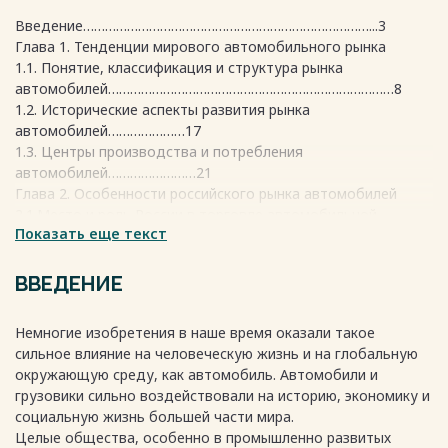
Введение……………………………………………………………………...3
Глава 1. Тенденции мирового автомобильного рынка
1.1. Понятие, классификация и структура рынка
автомобилей……………………………………………………………………8
1.2. Исторические аспекты развития рынка
автомобилей…………………17
1.3. Центры производства и потребления
автомобилей……………………21
Глава 2. Особенности российского рынка автомобилей
2.1.Место и роль России в торговле автомобильной
Показать еще текст
продукцией………33
2.2. Производство и потребление в России легковых и
грузовых
ВВЕДЕНИЕ
автомобилей…………………………………………………………………37
2.3. Особенности торговли легковыми и грузовыми
Немногие изобретения в наше время оказали такое
автомобилями……46
сильное влияние на человеческую жизнь и на глобальную
Глава 3 Проблемы, перспективы и тенденции развития
окружающую среду, как автомобиль. Автомобили и
автомобильного рынка
грузовики сильно воздействовали на историю, экономику и
3.1. Проблемы и перспективы развития современного
социальную жизнь большей части мира.
мирового автомобильного рынка……50
Целые общества, особенно в промышленно развитых
3.2. Проблемы, риски и перспективы российского рынка