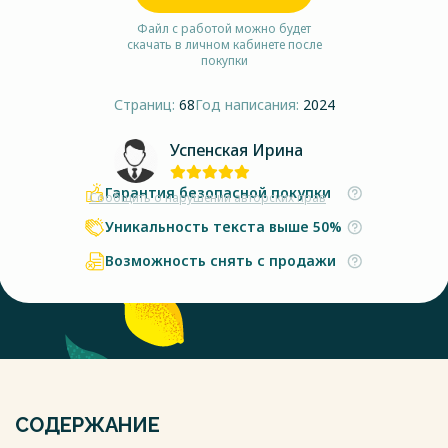
Файл с работой можно будет
скачать в личном кабинете после
покупки
Страниц:
68
Год написания:
2024
Успенская Ирина
Гарантия безопасной покупки
Сообщить о нарушении авторских прав
Уникальность текста выше 50%
Возможность снять с продажи
СОДЕРЖАНИЕ