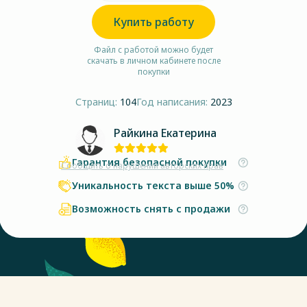
Купить работу
Файл с работой можно будет
скачать в личном кабинете после
покупки
Страниц:
104
Год написания:
2023
Райкина Екатерина
Гарантия безопасной покупки
Сообщить о нарушении авторских прав
Уникальность текста выше 50%
Возможность снять с продажи