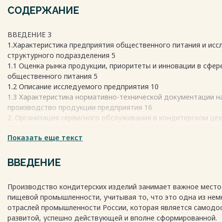
СОДЕРЖАНИЕ
ВВЕДЕНИЕ 3
1.Характеристика предприятия общественного питания и ис
структурного подразделения 5
1.1 Оценка рынка продукции, приоритеты и инновации в сфер
общественного питания 5
1.2 Описание исследуемого предприятия 10
1.3 Характеристика нормативно-технической документации н
производство продукции предприятия 16
2. Организация сервисного обслуживания в кондитерском цех
2.1. Разработка производственной программы предприятия и 
Показать еще текст
2.2. Составление графика реализации продукции цеха 35
2.3. Определение режима работы цеха и численности работни
составление графика выхода на работу 36
ВВЕДЕНИЕ
2.4. Расчет сырья в кондитерском цехе 38
3. Технологический расчет и подбор оборудования в кондите
Производство кондитерских изделий занимает важное место 
39
пищевой промышленности, учитывая то, что это одна из нем
3.1 Организация хранения сырья 39
отраслей промышленности России, которая является самодо
3.2. Расчет производственных помещений 41
развитой, успешно действующей и вполне сформированной.
3.3 Организация работы экспедиции 61