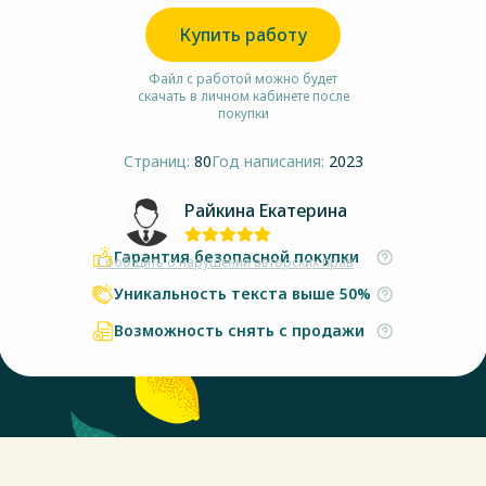
Купить работу
Файл с работой можно будет
скачать в личном кабинете после
покупки
Страниц:
80
Год написания:
2023
Райкина Екатерина
Гарантия безопасной покупки
Сообщить о нарушении авторских прав
Уникальность текста выше 50%
Возможность снять с продажи