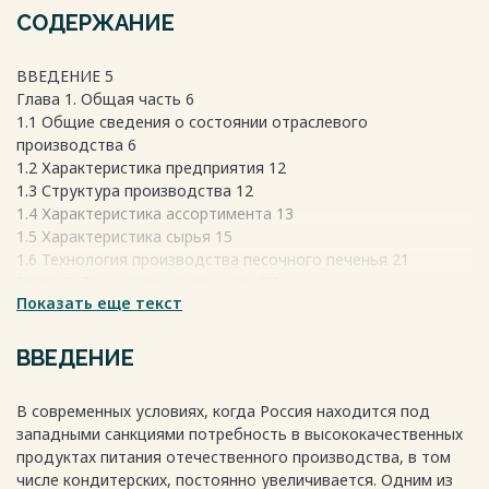
СОДЕРЖАНИЕ
ВВЕДЕНИЕ 5
Глава 1. Общая часть 6
1.1 Общие сведения о состоянии отраслевого
производства 6
1.2 Характеристика предприятия 12
1.3 Структура производства 12
1.4 Характеристика ассортимента 13
1.5 Характеристика сырья 15
1.6 Технология производства песочного печенья 21
Глава 2. Технологическая часть 27
Показать еще текст
2.1 Производственная программа предприятия 27
2.2 Сырьевой расчет 28
2.3 Контроль качества продукции 33
ВВЕДЕНИЕ
2.4 Организация работы кондитерского цеха (расчет
площади складских помещений) 38
В современных условиях, когда Россия находится под
2.5 Расчет количества работников цеха 42
западными санкциями потребность в высококачественных
2.6 Организация работы производственных участков 43
продуктах питания отечественного производства, в том
2.7 Расчет экономических показателей 55
числе кондитерских, постоянно увеличивается. Одним из
2.8 Безопасность жизнедеятельности 57