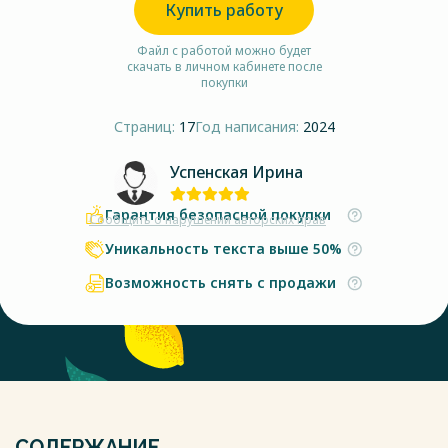
Купить работу
Файл с работой можно будет
скачать в личном кабинете после
покупки
Страниц:
17
Год написания:
2024
Успенская Ирина
Гарантия безопасной покупки
Сообщить о нарушении авторских прав
Уникальность текста выше 50%
Возможность снять с продажи
СОДЕРЖАНИЕ