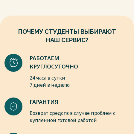
//Вестник евразийской науки. – 2022. – Т. 8. – №. 4 (35). – С.
Весь текст будет доступен
после покупки
28.
7. Зарезин А. Н. Облигации федерального займа как
инструмент российского рынка ценных бумаг //
Фундаментальные и прикладные исследования в науке и
ПОЧЕМУ СТУДЕНТЫ ВЫБИРАЮТ
образовании. – 2023. – С. 104.
Весь текст будет доступен
после покупки
НАШ СЕРВИС?
РАБОТАЕМ
КРУГЛОСУТОЧНО
24 часа в сутки
7 дней в неделю
ГАРАНТИЯ
Возврат средств в случае проблем с
купленной готовой работой