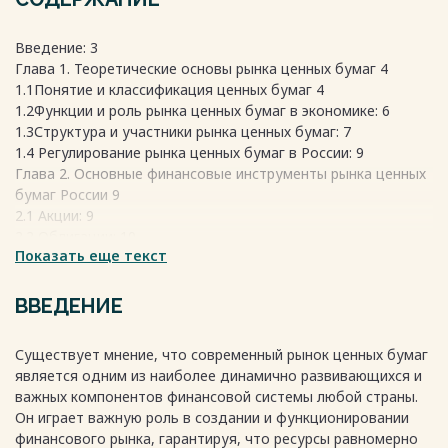
Введение: 3
Глава 1. Теоретические основы рынка ценных бумаг 4
1.1Понятие и классификация ценных бумаг 4
1.2Функции и роль рынка ценных бумаг в экономике: 6
1.3Структура и участники рынка ценных бумаг: 7
1.4 Регулирование рынка ценных бумаг в России: 9
Глава 2. Основные финансовые инструменты рынка ценных
бумаг России 9
2.1 Акции: 9
2.2 Облигации: 10
Показать еще текст
2.3 ПИФ 12
2.4 производные финансовые инструменты 13
Глава 3. Анализ и оценка финансовых инструментов рынка
ВВЕДЕНИЕ
ценных бумаг России 15
3.1 Анализ доходности и риска основных финансовых
Существует мнение, что современный рынок ценных бумаг
инструментов 15
является одним из наиболее динамично развивающихся и
3.2 Факторы влияющие на стоимость и доходность
важных компонентов финансовой системы любой страны.
финансовых инструментов: 16
Он играет важную роль в создании и функционировании
3.3 Перспективы развития рынка ценных бумаг в России 18
финансового рынка, гарантируя, что ресурсы равномерно
Заключение 19