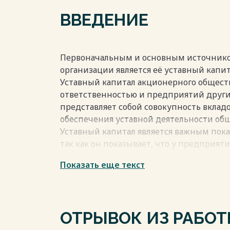
ХОЗЯЙСТВЕННЫХ ТОВАРИЩЕСТВ И ПАЕВ
ВВЕДЕНИЕ
ЗАКЛЮЧЕНИЕ 26
СПИСОК ЛИТЕРАТУРЫ 30
Первоначальным и основным источник
Весь текст будет доступен
после поку
организации является её уставный капит
Уставный капитал акционерного обществ
ответственностью и предприятий други
представляет собой совокупность вклад
обеспечения уставной деятельности общ
Уставный капитал является важным пок
так как он показывает, что у предприя
гарантии существования. Это полезней
Показать еще текст
дающих инвестиции, а также для партне
участников деятельности общества. В н
многие крупные фирмы публикуют свою 
числе и о движении капитала) в печати
ОТРЫВОК ИЗ РАБО
Интернете.