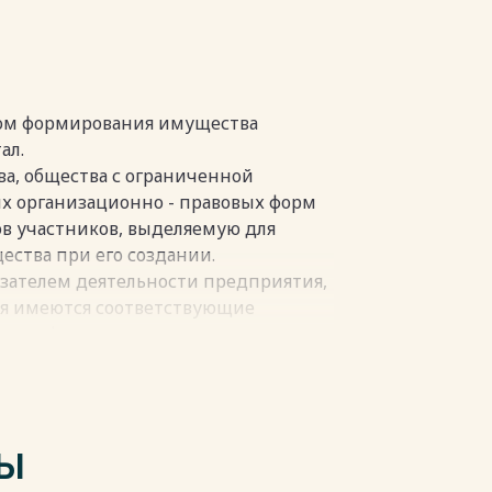
ОГО ФОНДА КООПЕРАТИВОВ 21
ом формирования имущества
пки
ал.
а, общества с ограниченной
х организационно - правовых форм
ов участников, выделяемую для
ества при его создании.
азателем деятельности предприятия,
тия имеются соответствующие
шая информация для кредиторов,
ров, работников и других
астоящее время в мировой практике
финансовую отчетность (в том
, в информационных технологиях, в
ТЫ