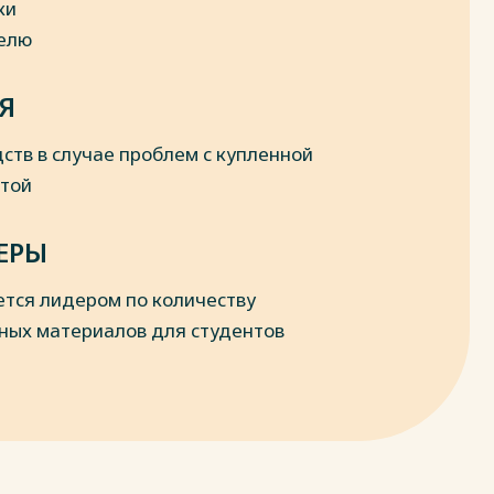
ки
делю
Я
ств в случае проблем с купленной
отой
ЕРЫ
ется лидером по количеству
ных материалов для студентов