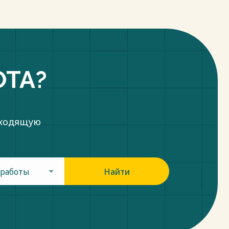
ОТА?
дходящую
 работы
Найти