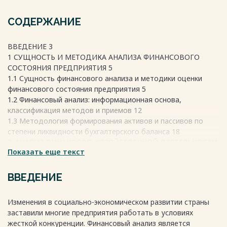
СОДЕРЖАНИЕ
ВВЕДЕНИЕ 3
1 СУЩНОСТЬ И МЕТОДИКА АНАЛИЗА ФИНАНСОВОГО
СОСТОЯНИЯ ПРЕДПРИЯТИЯ 5
1.1 Сущность финансового анализа и методики оценки
финансового состояния предприятия 5
1.2 Финансовый анализ: информационная основа,
классификация методов и приемов 12
1.3 Методология формирования активов и пассивов по
степени ликвидности бухгалтерского баланса 18
2. АНАЛИЗ ФИНАНСОВО-ХОЗЯЙСТВЕННОЙ ДЕЯТЕЛЬНОСТИ
Показать еще текст
ПРЕДПРИЯТИЯ НА ПРИМЕРЕ АО «СПО «АРКТИКА» 25
2.1 Характеристика организаций 25
2.2 Оценка имущественного состояния на примере
ВВЕДЕНИЕ
организации АО «СПО «Арктика» 28
2.3 Анализ показателей ликвидности и
Изменения в социально-экономическом развитии страны
платежеспособности 31
заставили многие предприятия работать в условиях
2.4 Анализ показателей характеризующие финансовую
жесткой конкуренции. Финансовый анализ является