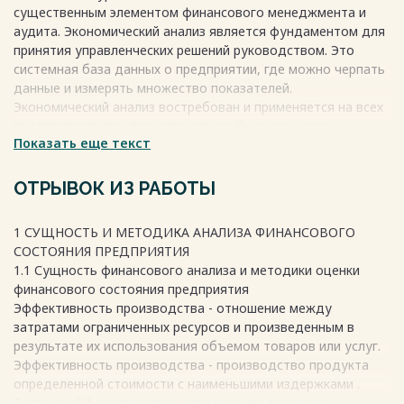
устойчивость 33
существенным элементом финансового менеджмента и
2.5 Анализ прибыли и рентабельности 35
аудита. Экономический анализ является фундаментом для
2.6 Мероприятия по улучшению платежеспособности
принятия управленческих решений руководством. Это
бухгалтерского баланса и оценка финансовой
системная база данных о предприятии, где можно черпать
эффективности мероприятий 37
данные и измерять множество показателей.
ЗАКЛЮЧЕНИЕ 44
Экономический анализ востребован и применяется на всех
СПИСОК ИСПОЛЬЗОВАННЫХ ИСТОЧНИКОВ 47
предприятиях при принятии решений, касающихся
ПРИЛОЖЕНИЕ 49
Показать еще текст
финансово-хозяйственной деятельности. Это абстрактный
метод добычи фактических данных.
Данная работа актуальна, так как в ней на практике
ОТРЫВОК ИЗ РАБОТЫ
Весь текст будет доступен
после покупки
рассмотрено применение теоретических знаний,
современных методов экономических исследований
1 СУЩНОСТЬ И МЕТОДИКА АНАЛИЗА ФИНАНСОВОГО
хозяйственного состояния предприятия и запаса
СОСТОЯНИЯ ПРЕДПРИЯТИЯ
финансовой прочности предприятия.
1.1 Сущность финансового анализа и методики оценки
Показателем эффективности организации выступает
финансового состояния предприятия
рентабельность. В принятии решений по инвестиции, по
Эффективность производства - отношение между
снижению издержек и объемам производства
затратами ограниченных ресурсов и произведенным в
используются показатели рентабельности капитала,
результате их использования объемом товаров или услуг.
издержек и продаж.
Эффективность производства - производство продукта
Целью работы является: изучение анализа финансовой
определенной стоимости с наименьшими издержками .
деятельности АО «СПО «Арктика».
Степень эффективности распределения ресурсов,