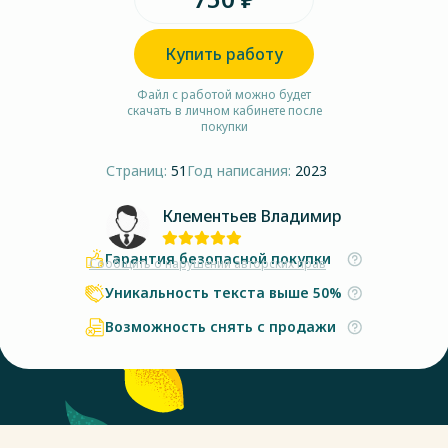
Купить работу
Файл с работой можно будет
скачать в личном кабинете после
покупки
Страниц:
51
Год написания:
2023
Клементьев Владимир
Гарантия безопасной покупки
Сообщить о нарушении авторских прав
Уникальность текста выше 50%
Возможность снять с продажи