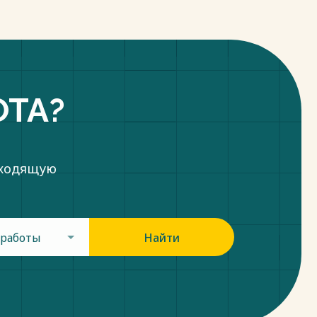
ОТА?
дходящую
 работы
Найти