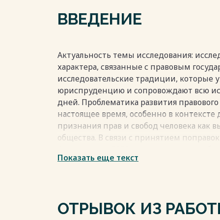
Заключение………………………………………….…………..
ВВЕДЕНИЕ
Список литературы …………………………...…………
Весь текст будет доступен
после поку
Актуальность темы исследования: иссле
характера, связанные с правовым госуд
исследовательские традиции, которые 
юриспруденцию и сопровождают всю ис
дней. Проблематика развития правового 
настоящее время, особенно в контексте
признания прав и свобод человека как 
общества. В связи с принятием поправо
Федерации в 2020 году тема стала особе
Показать еще текст
государства объединяется в его послед
признании суверенитета народа как ис
государства обществу. Как основные п
государственных властей, независимость
ОТРЫВОК ИЗ РАБО
правовую защиту граждан и возмещение