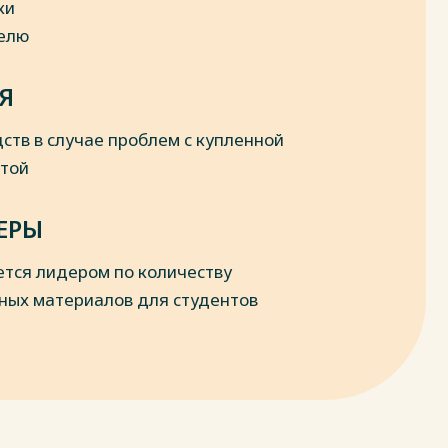
ки
делю
Я
ств в случае проблем с купленной
отой
ЕРЫ
ется лидером по количеству
ных материалов для студентов