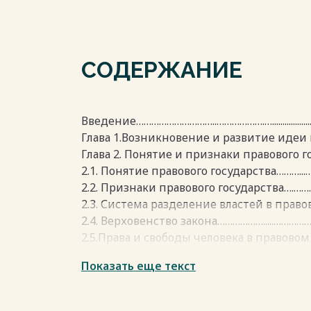
СОДЕРЖАНИЕ
Введение…………………………..……………….…........................
Глава 1.Возникновение и развитие идеи п
Глава 2. Понятие и признаки правового г
2.1. Понятие правового государства………..
2.2. Признаки правового государства….
2.3. Система разделение властей в прав
2.4. Верховенство закона……………….....…………
2.5.Права и свободы человека в правово
Глава 3. Гражданское общество………………………
Показать еще текст
3.1. Понятие гражданского общества, его 
Глава 4. Миграция как часть гражданско
государстве……………………………………………………………