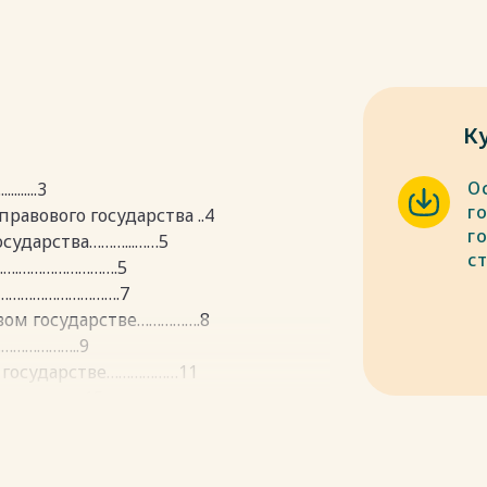
К
О
......3
г
равового государства ..4
г
осударства………...……5
ст
.…….…………………….5
……………………………….7
овом государстве…………….8
…………………..9
м государстве………………11
……...….…..15
структура и признаки..….15
го общества в правовом
...21