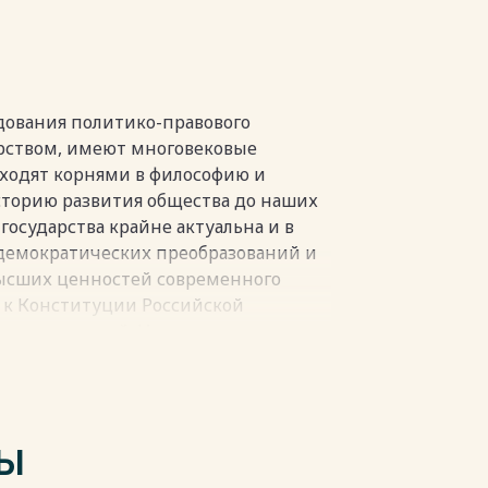
………32
.…….………35
пки
дования политико-правового
арством, имеют многовековые
уходят корнями в философию и
торию развития общества до наших
государства крайне актуальна и в
 демократических преобразований и
высших ценностей современного
к к Конституции Российской
нно актуальной. Идея правового
овательной демократизации,
точника власти и подчинении
роблемы можно отметить разделение
 суда, законность управления,
ТЫ
 ущерба, нанесенного