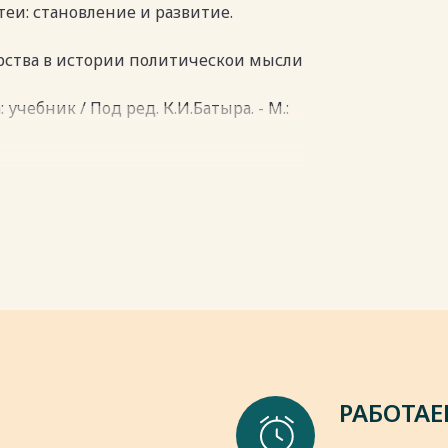
пки
пки
теи: становление и развитие.
дарства в истории политическои мысли
 учебник / Под ред. К.И.Батыра. - М.:
и смена цивилизации // Вопросы
ва. М., 1999. С.114.
пки
РАБОТАЕ