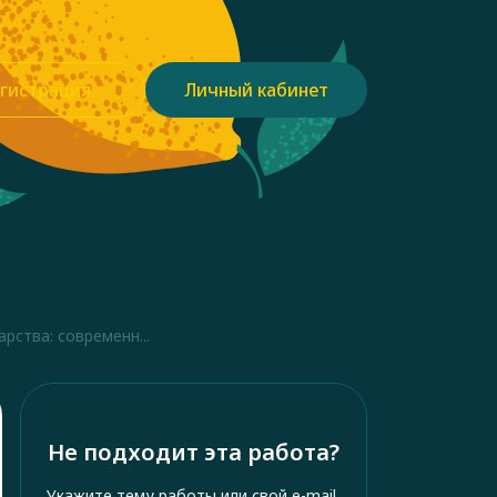
гистрация
Личный кабинет
рства: современн...
Не подходит эта работа?
Укажите тему работы или свой e-mail,