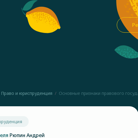
Ре
Право и юриспруденция
Основные признаки правового госуда
пруденция
теля
Рюпин Андрей