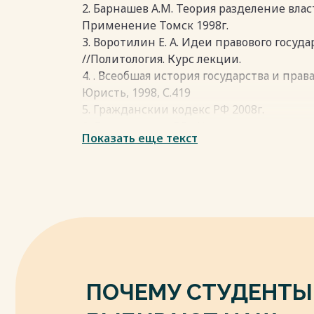
Весь текст будет доступен
после поку
Весь текст будет доступен
после поку
2. Барнашев А.М. Теория разделение влас
Применение Томск 1998г.
3. Воротилин Е. А. Идеи правового госу
//Политология. Курс лекции.
4. . Всеобшая история государства и права:
Юристь, 1998, С.419
5. Гражданскии кодекс РФ 2008г.
6. Дилигенскии Г.Г. «Конец истории» ил
Показать еще текст
философии. М. 1991г. - № 3
7. Енгибарян Р. В. Теория государства и пра
Весь текст будет доступен
после поку
ПОЧЕМУ СТУДЕНТЫ