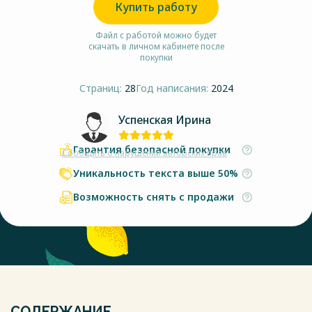
Купить работу
Файл с работой можно будет
скачать в личном кабинете после
покупки
Страниц:
28
Год написания:
2024
Успенская Ирина
Гарантия безопасной покупки
Сообщить о нарушении авторских прав
Уникальность текста выше 50%
Возможность снять с продажи
СОДЕРЖАНИЕ