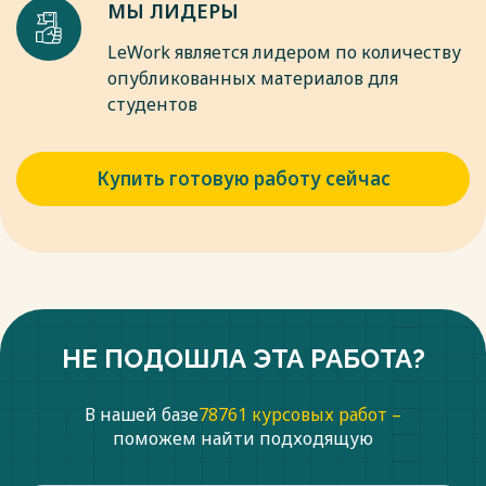
казенных палатах, а также субъектами, уполномоченными
МЫ ЛИДЕРЫ
на то специальными индивидуальными нормативными
актами Александра I. В качестве подрядчиков допускались
LeWork является лидером по количеству
любые субъекты, которых законодатель наделял правом
опубликованных материалов для
заключать сделки: частные торговцы, представители
студентов
крестьянства, донского и торгового казачества.
Весь текст будет доступен
после покупки
Купить готовую работу сейчас
НЕ ПОДОШЛА ЭТА РАБОТА?
В нашей базе
78761 курсовых работ –
поможем найти подходящую