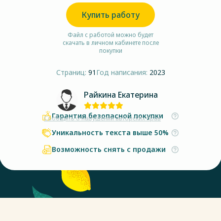
Купить работу
Файл с работой можно будет
скачать в личном кабинете после
покупки
Страниц:
91
Год написания:
2023
Райкина Екатерина
Гарантия безопасной покупки
Сообщить о нарушении авторских прав
Уникальность текста выше 50%
Возможность снять с продажи