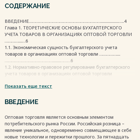
СОДЕРЖАНИЕ
ВВЕДЕНИЕ………………………………………………………...................…..4
Глава 1. ТЕОРЕТИЧЕСКИЕ ОСНОВЫ БУХГАЛТЕРСКОГО
УЧЕТА ТОВАРОВ В ОРГАНИЗАЦИЯХ ОПТОВОЙ ТОРГОВЛИ
…………....…6
1.1. Экономическая сущность бухгалтерского учета
товаров в организациях оптовой торговли ……………....
……………………………………........………6
1.2. Нормативно-правовое регулирование бухгалтерского
учета товаров в организациях оптовой торговли
…………………………………….........……15
Показать еще текст
1.3. Раскрытие информации учета товаров в организациях
оптовой торговли по
МСФО………………..................................................................................…22
ВВЕДЕНИЕ
Глава 2. БУХГАЛТЕРСКИЙ УЧЕТ ТОВАРОВ В ОРГАНИЗАЦИИ
ОПТОВОЙ ТОРГОВЛИ НА ПРИМЕРЕ ООО
Оптовая торговля является основным элементом
«ДИОГЕН»....................35
потребительского рынка России. Российская розница –
2.1. Организационно–экономическая характеристика
явление уникальное, одновременно совмещающее в себе
организации ООО
новые технологии и пережитки прошлого. За пятнадцать
«ДИОГЕН»……………………………………………………………………...34