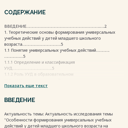
СОДЕРЖАНИЕ
ВВЕДЕНИЕ……………………………………………………………..….2
1. Теоретические основы формирования универсальных
учебных действий у детей младшего школьного
возраста……………………………….5
1.1 Понятие универсальных учебных действий………….
………………5
1.1.1 Определение и классификация
УУД………………………………..5
1.1.2 Роль УУД в образовательном
процессе…………………………….7
Показать еще текст
1.2 Исследования и подходы к формированию
УУД……………………7
1.2.1 Обзор существующих
ВВЕДЕНИЕ
исследований………………………………..8
1.2.2 Методы формирования УУД в контексте
Актуальность темы: Актуальность исследования темы
изобразительной
"Особенности формирования универсальных учебных
деятельности………………………………………………………………………8
действий у детей младшего школьного возраста на