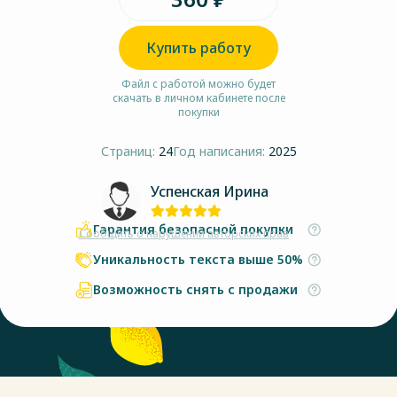
Купить работу
Файл с работой можно будет
скачать в личном кабинете после
покупки
Страниц:
24
Год написания:
2025
Успенская Ирина
Гарантия безопасной покупки
Сообщить о нарушении авторских прав
Уникальность текста выше 50%
Возможность снять с продажи