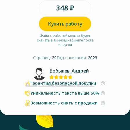
348 ₽
Купить работу
Файл с работой можно будет
скачать в личном кабинете после
покупки
Страниц:
29
Год написания:
2023
Бобылев_Андрей
Гарантия безопасной покупки
Сообщить о нарушении авторских прав
Уникальность текста выше 50%
Возможность снять с продажи