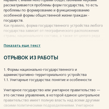
рассматриваются проблемы форм государства, то есть
проблемы по формированию и функционированию
особенной формы общественной жизни граждан -
государств.
Как правило, форма государственного устройства любого
государства зависит от географического расположения
страны, национального состава, а также от целого ряда
факторов, среди которых можно выделить экономический,
Показать еще текст
социальный, исторический и культурный.
Россия— конституционная страна и представительная
демократия. Наше правительство регулируется системой
ОТРЫВОК ИЗ РАБОТЫ
сдержек и противовесов, определенной Конституцией
страны, которая служит высшим юридическим документом
1. Формы национально-государственного и
страны. В России граждане обычно подчиняются трем
административно-территориального устройства
уровням власти: федеральному, государственному и
1.1. Унитарные государства: понятие и особенности
местному. Первоначальный текст Конституции
устанавливает структуру и обязанности федерального
Унитарное государство или унитарное правительство —
правительства и его отношения с отдельными регионами.
это система управления, в которой единое центральное
Весь текст будет доступен
после покупки
правительство имеет полную власть над всеми другими
своими политическими подразделениями. Унитарное