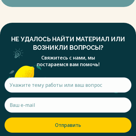
Федеральное правительство — это система,
предназначенная для того, чтобы, так сказать, отобрать
власть у богатых и передать ее бедным. Власть разделена
между более крупным и сильным центральным
правительством страны и меньшими правительствами
регионов внутри этой страны. Это делается путем
НЕ УДАЛОСЬ НАЙТИ МАТЕРИАЛ ИЛИ
возложения определенных обязанностей на каждый
сектор, чтобы у центрального правительства была своя
ВОЗНИКЛИ ВОПРОСЫ?
собственная работа, как и у правительства страны и
Свяжитесь с нами, мы
местных органов власти.
постараемся вам помочь!
Весь текст будет доступен
после покупки
Отправить