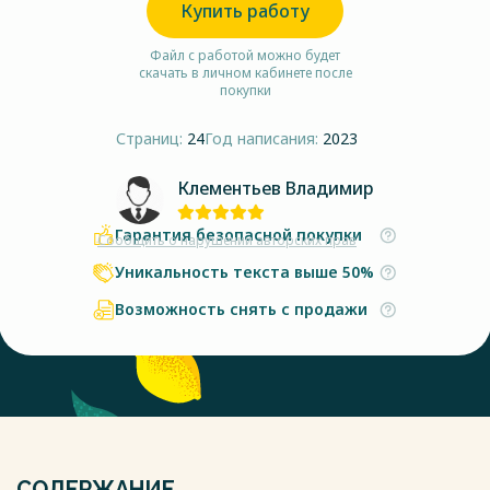
Купить работу
Файл с работой можно будет
скачать в личном кабинете после
покупки
Страниц:
24
Год написания:
2023
Клементьев Владимир
Гарантия безопасной покупки
Сообщить о нарушении авторских прав
Уникальность текста выше 50%
Возможность снять с продажи
СОДЕРЖАНИЕ