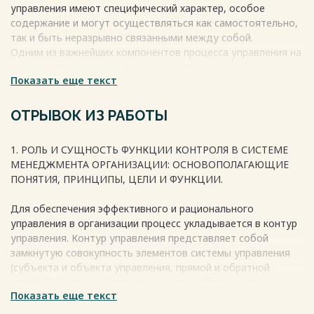
управления имеют специфический характер, особое
содержание и могут осуществляться как самостоятельно,
так и быть неразрывно связанными между собой.
Одним из важнейших компонентов процесса управления на
предприятии является функция контроля.
Показать еще текст
Слово «контроль» первоначально использовалось в
бухгалтерском учете для отражения практики
хозяйственной деятельности организации. Именно этим
ОТРЫВОК ИЗ РАБОТЫ
значением и пользуется некоторая часть управляющих и
теоретиков бизнеса.
1. РОЛЬ И СУЩНОСТЬ ФУНКЦИИ КОНТРОЛЯ В СИСТЕМЕ
Однако функцию контроля в классическом менеджменте
МЕНЕДЖМЕНТА ОРГАНИЗАЦИИ: ОСНОВОПОЛАГАЮЩИЕ
следует понимать как вид управленческой деятельности,
ПОНЯТИЯ, ПРИНЦИПЫ, ЦЕЛИ И ФУНКЦИИ.
благодаря которой организацию можно удерживать на
нужном (верном) пути, сравнивая показатели ее
Для обеспечения эффективного и рационального
деятельности с установленными стандартами (планами).
управления в организации процесс укладывается в контур
управления. Контур управления представляет собой
Весь текст будет доступен
после покупки
замкнутую совокупность элементов системы управления
(субъекта и объекта управления, прямой и обратной
связи). Его главное предназначение – обеспечение
Показать еще текст
целостности системы менеджмента и управляемости
организации. Важнейшим компонентом контура управления