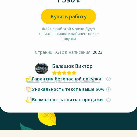
Купить работу
Файл с работой можно будет
скачать в личном кабинете после
покупки
Страниц:
73
Год написания:
2023
Балашов Виктор
Гарантия безопасной покупки
Сообщить о нарушении авторских прав
Уникальность текста выше 50%
Возможность снять с продажи