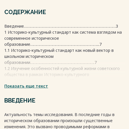
СОДЕРЖАНИЕ
Введение……………………………………………………………………………3
1 Историко-культурный стандарт как система взглядом на
современное историческое
образование………………………………………………………...7
1.1 Историко-культурный стандарт как новый вектор в
школьном историческом
образовании…………………………………………………….7
1.2 Изучение особенностей культурной жизни советского
общества в рамках Историко-культурного
стандарта……………………………………18
Показать еще текст
2 Методические аспекты преподавания вопросов культуры
в школьном историческом
образовании……………………………………………………....29
ВВЕДЕНИЕ
2.1 Педагогический анализ учебно-методического
комплекса по теме, отбор исторического
Актуальность темы исследования. В последние годы в
материала……………………………………………………...29
историческом образовании произошли существенные
2.2 Приемы и средства организации изучения культуры
изменения. Это вызвано проводимыми реформами в
советского общества в старших классах в рамках