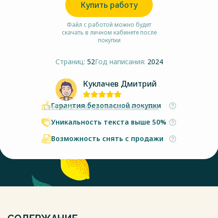
Купить работу
Файл с работой можно будет
скачать в личном кабинете после
покупки
Страниц:
52
Год написания:
2024
Куклачев Дмитрий
Гарантия безопасной покупки
Сообщить о нарушении авторских прав
Уникальность текста выше 50%
Возможность снять с продажи