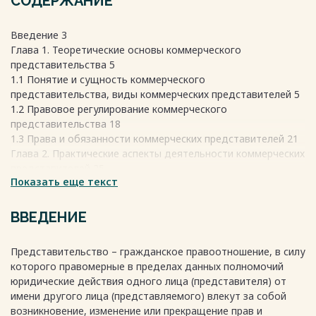
СОДЕРЖАНИЕ
Введение 3
Глава 1. Теоретические основы коммерческого
представительства 5
1.1 Понятие и сущность коммерческого
представительства, виды коммерческих представителей 5
1.2 Правовое регулирование коммерческого
представительства 18
1.3 Права и обязанности коммерческих представителей 21
Глава 2. Практические аспекты деятельности коммерческих
представителей 25
Показать еще текст
2.1 Организация деятельности коммерческих
представителей, методы и приемы работы коммерческих
представителей 25
ВВЕДЕНИЕ
2.2 Оценка эффективности деятельности коммерческих
представителей 31
Представительство – гражданское правоотношение, в силу
2.3 Проблемы и перспективы развития коммерческого
которого правомерные в пределах данных полномочий
представительства 33
юридические действия одного лица (представителя) от
Глава 3. Анализ деятельности коммерческих
имени другого лица (представляемого) влекут за собой
представителей в конкретной отрасли 37
возникновение, изменение или прекращение прав и