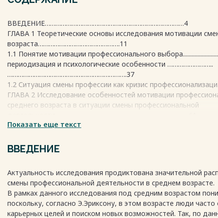
ВВЕДЕНИЕ……………………………………………………………………4
ГЛАВА 1 Теоретические основы исследования мотивации смен
возраста……………………………………….11
1.1 Понятие мотивации профессионального выбора........................
периодизация и психологические особенности ……………………..
………………………………………………………….37
1.2 Ситуация смены профессии как кризис профессионализаци..
ГЛАВА 2 Исследование особенностей мотивации профессион
среднего возраста в ситуации смены профессиональной
деятельности…………………………………………………………………61
Показать еще текст
2.1 Организация и проведение эмпирического исследования 
профессионального выбора у лиц среднего возраста в ситуа
профессии………………………………………………..61
ВВЕДЕНИЕ
2.2 Анализ и результаты работы по исследованию социальных
профессионального выбора взрослых……..64
Актуальность исследования продиктована значительной рас
2.3 Разработка мотивационного тренинга …………………………………
смены профессиональной деятельности в среднем возрасте.
ЗАКЛЮЧЕНИЕ3
В рамках данного исследования под средним возрастом пони
БИБЛИОГРАФИЧЕСКИЙ СПИСОК……………………………….…………3
поскольку, согласно Э.Эриксону, в этом возрасте люди часто
ПРИЛОЖЕНИЯ……………………………………………………….................3
карьерных целей и поиском новых возможностей. Так, по дан