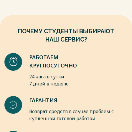
6. Бодров, В. А. Развитие профессиональной мотивации спасате
областей, оценке своих способностей и интересов, и, в коне
Бессонова // Психологический журнал. – 2005. – Т. 26. – № 2. – 
о наиболее подходящем направлении. Выбор профессии не в
единственным мотивом.
Весь текст будет доступен
после покупки
Весь текст будет доступен
после покупки
ПОЧЕМУ СТУДЕНТЫ ВЫБИРАЮТ
НАШ СЕРВИС?
РАБОТАЕМ
КРУГЛОСУТОЧНО
24 часа в сутки
7 дней в неделю
ГАРАНТИЯ
Возврат средств в случае проблем с
купленной готовой работой