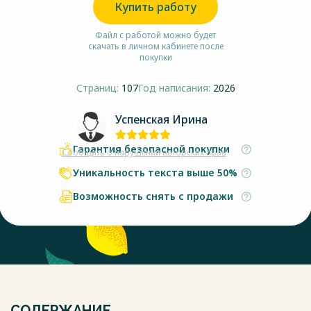
Купить работу
Файл с работой можно будет
скачать в личном кабинете после
покупки
Страниц:
107
Год написания:
2026
Успенская Ирина
Гарантия безопасной покупки
Сообщить о нарушении авторских прав
Уникальность текста выше 50%
Возможность снять с продажи
СОДЕРЖАНИЕ