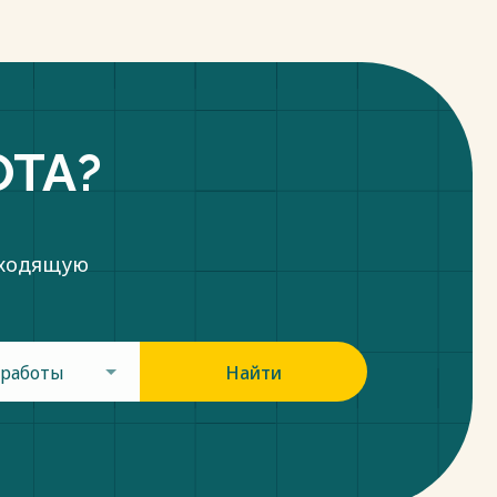
ОТА?
дходящую
 работы
Найти