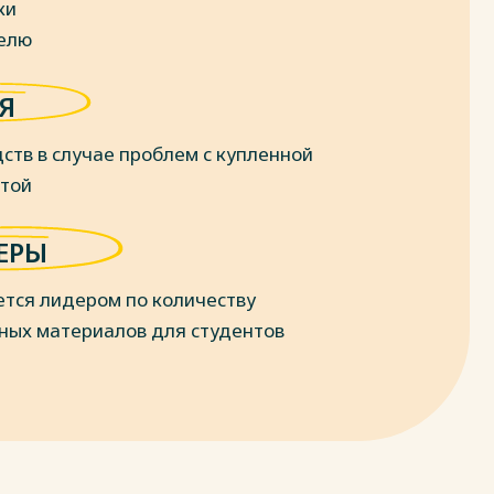
ки
делю
Я
ств в случае проблем с купленной
отой
ЕРЫ
ется лидером по количеству
ных материалов для студентов