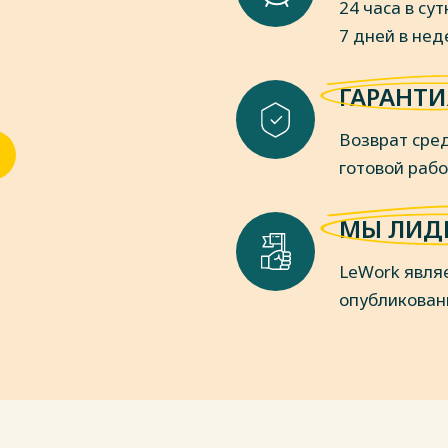
24 часа в сут
7 дней в не
ГАРАНТИ
Возврат сред
готовой раб
МЫ ЛИД
LeWork явля
опубликован