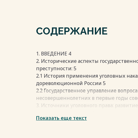
СОДЕРЖАНИЕ
1. ВВЕДЕНИЕ 4
2. Исторические аспекты государственн
преступности: 5
2.1 История применения уголовных нак
дореволюционной России 5
2.2 Государственное управление вопрос
несовершеннолетних в первые годы сове
3. Источники уголовного права: развит
несовершеннолетних 16
Показать еще текст
3.1 Нормативное регулирование в декре
уголовному праву РСФСР 1919г. 16
3.2 Уголовный кодекс РСФСР 1922 года 20