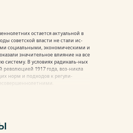
я УК 1922 года) 25
Ы 31
пки
еннолетних остается актуальной в
ды советской власти не стали ис-
ими социальными, экономическими и
казали значительное влияние на все
ю систему. В условиях радикаль-ных
 революцией 1917 года, воз-никла
х норм и подходов к регули-
несовершеннолетними.
пки
ТЫ