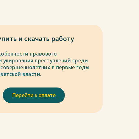
упить и скачать работу
собенности правового
егулирования преступлений среди
есовершеннолетних в первые годы
ветской власти.
Перейти к оплате