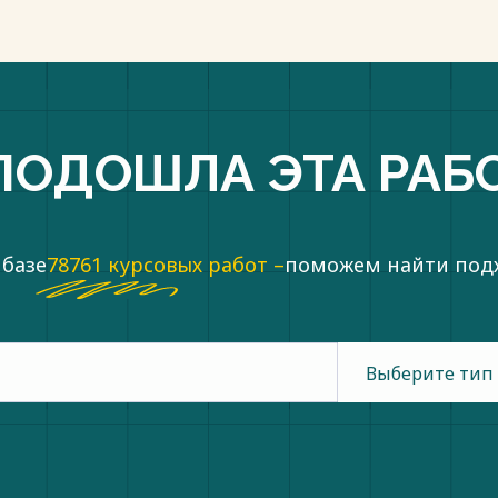
ПОДОШЛА ЭТА РАБ
 базе
78761 курсовых работ –
поможем найти по
Выберите тип