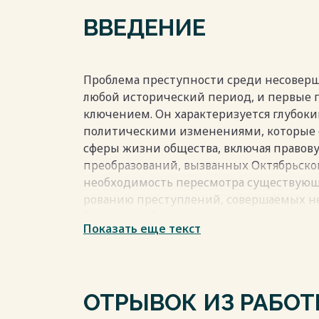
3.3 Уголовного кодекс 1926 года (редакци
ВВЕДЕНИЕ
4. ЗАКЛЮЧЕНИЕ 30
СПИСОК ИСПОЛЬЗОВАННОЙ ЛИТЕРАТУР
Весь текст будет доступен
после поку
Проблема преступности среди несоверш
любой исторический период, и первые го
ключением. Он характеризуется глубок
политическими изменениями, которые о
сферы жизни общества, включая правову
преобразований, вызванных Октябрьской
необходимость пересмотра существующи
рованию преступлений, совершаемых 
Весь текст будет доступен
после поку
Показать еще текст
ОТРЫВОК ИЗ РАБО