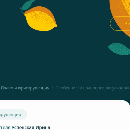
Ре
Право и юриспруденция
Особенности правового регулировани
пруденция
ателя
Успенская Ирина