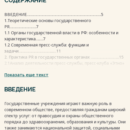
СОДЕРЖАНИЕ
ВВЕДЕНИЕ…………………………………………………………….5
1.Теоретические основы государственного
PR…………………….7
1.1 Органы государственной власти в РФ: особенности и
характеристика….…7
1.2 Современная пресс-служба: функции и
задачи…………………………...…11
2. Практика PR в государственных органах ……………………...15
2.1Анализ деятельности пресс-службы, пресс-клуба «Этно»
при администрации Санкт-
Показать еще текст
Петербурга…………………………………………………………………15
2.2 Практические рекомендации по деятельности пресс-
службы,
ВВЕДЕНИЕ
пресс-клуба «Этно» ……………………………………………………….
……...19
Государственные учреждения играют важную роль в
ЗАКЛЮЧЕНИЕ ………………………………………………………22
современном обществе, предоставляя гражданам широкий
СПИСОК ИСПОЛЬЗУЕМЫХ ИСТОЧНИКОВ…………….……24
спектр услуг: от правосудия и охраны общественного
ПРИЛОЖЕНИЯ ……………………………………………...……26
порядка до здравоохранения, образования и культуры. Они
Весь текст будет доступен
после покупки
также занимаются национальной защитой, социальными