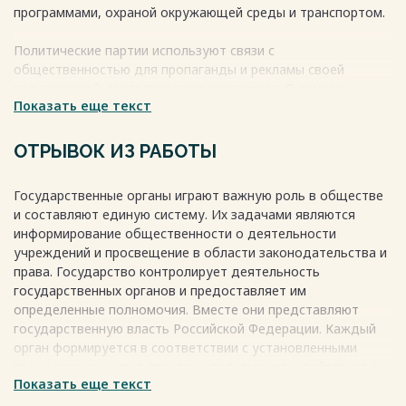
программами, охраной окружающей среды и транспортом.
Политические партии используют связи с
общественностью для пропаганды и рекламы своей
политической деятельности и участников. В рамках
Показать еще текст
государственных учреждений PR имеет два основных
направления: постоянное информирование о деятельности
учреждения и просвещение населения в вопросах
ОТРЫВОК ИЗ РАБОТЫ
законодательства и повседневной жизни.
Государственные органы играют важную роль в обществе
Одна из главных целей связей с общественностью -
и составляют единую систему. Их задачами являются
информировать министров и глав ведомств о реакции
информирование общественности о деятельности
общественности на проводимую или планируемую
учреждений и просвещение в области законодательства и
политику. В связи с этим создались специализированные
права. Государство контролирует деятельность
структуры по связям с общественностью и службы по
государственных органов и предоставляет им
связям с общественностью в государственных органах.
определенные полномочия. Вместе они представляют
Весь текст будет доступен
после покупки
государственную власть Российской Федерации. Каждый
орган формируется в соответствии с установленными
процедурами, имеет властные полномочия и действует в
Показать еще текст
рамках установленных форм и методов. Органы делятся на
несколько групп по разным причинам.