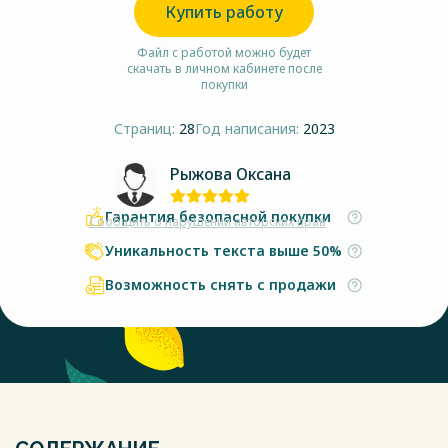
Купить работу
Файл с работой можно будет
скачать в личном кабинете после
покупки
Страниц:
28
Год написания:
2023
Рыжова Оксана
Гарантия безопасной покупки
Сообщить о нарушении авторских прав
Уникальность текста выше 50%
Возможность снять с продажи