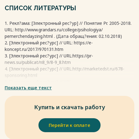
Весь текст будет доступен
после покупки
СПИСОК ЛИТЕРАТУРЫ
1. Рекл?ама: [Электронный рес?ур] // Понятие Pr. 2005-2018.
URL: http://www.grandars.ru/college/psihologiya/
реmerchendayzing.html . (Дата обращ?ения: 02.10.2018)
2. [Электронный рес?урс] // URL: https://e-
koncept.ru/2017/970131.htm
3. [Электронный рес?урс] // URL:https://pr-
news.su/publicat/n8_9/8-9_8.htm
4. [Электронный рес?урс] // URL:http://marketedst.ru/678-
sponsoring.html
5. [Электронный рес?урс] // URL:
Показать еще текст
https://lpgenerator.ru/blog/2015/06/08/chto-takoe-pr-v-
sovremennom- internete/
6. [Электронный рес?урс] // URL: http://www.e-
Купить и скачать работу
reading.mobi/bookreader.php/100267/Mishina_-
_Svyazi_s_obshchestvennost%27yu._Shpargalka.html
7. [Электронный рес?урс] // URL:
Перейти к оплате
https://cyberleninka.ru/article/n/svyazi-s- obschestvennostyu-
tseli-i-tehnologii