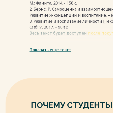
развития восприятия, тем раньше форми
М.: Флинта, 2014. - 158 c.
это детям могут помочь их родители.
2. Бернс, Р. Самооценка и взаимоотношени
Весь текст будет доступен
после поку
Развитие Я-концепции и воспитание. – М.:
3. Развитие и воспитание личности [Текст]
СПбГУ, 2017. – 964 с
Весь текст будет доступен
после поку
Показать еще текст
ПОЧЕМУ СТУДЕНТЫ