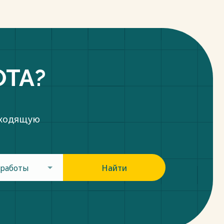
ОТА?
дходящую
 работы
Найти