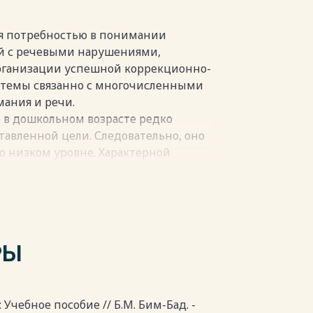
я потребностью в понимании
ей с речевыми нарушениями,
организации успешной коррекционно-
ь темы связанно с многочисленными
ания и речи.
е в дошкольном возрасте редко
тавленной цели. Следовательно, оно
го низком уровне. Характерной
ого возраста является то, что оно
 предметами. Сосредоточенным
храняется интерес к воспринимаемым
. Внимание в дошкольном возрасте
бо поставленной цели.
РЫ
ьным [1].
внимания предшествует
я и активное владение речью. Чем
ого возраста, чем выше уровень
 Учебное пособие // Б.М. Бим-Бад. -