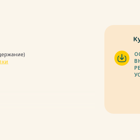
К
О
одержание)
В
пки
Р
У