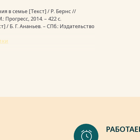
руется произвольное внимание. И в
я в семье [Текст] / Р. Бернс //
пки
 Прогресс, 2014. – 422 с.
 / Б. Г. Ананьев. – СПб.: Издательство
пки
РАБОТАЕ