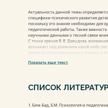
Актуальность данной темы определяетс
специфики психического развития дет
поскольку это знание необходимо для 
педагогической работы. Также важност
научными данными о тесной связи вним
С точки зрения В. В. Давыдова, внимани
возникает под влиянием какой-либо пос
является непроизвольным и говорит о е
особенностью внимания ребенка дошкольн
Показать еще текст
вызывается внешне привлекательными
внимание остается до тех пор, пока со
объектам: предметам, событиям, людям
редко возникает под влиянием какой-ли
СПИСОК ЛИТЕРАТУ
Следовательно, оно является непроизвол
Появлению и развитию произвольного 
формирование регулируемого восприяти
лучше развита речь у ребенка дошкольн
1. Бим-Бад, Б.М. Психология и педагогика: