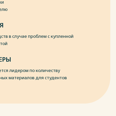
ки
делю
Я
ств в случае проблем с купленной
отой
ЕРЫ
ется лидером по количеству
ных материалов для студентов