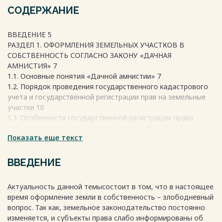
СОДЕРЖАНИЕ
ВВЕДЕНИЕ 5
РАЗДЕЛ 1. ОФОРМЛЕНИЯ ЗЕМЕЛЬНЫХ УЧАСТКОВ В
СОБСТВЕННОСТЬ СОГЛАСНО ЗАКОНУ «ДАЧНАЯ
АМНИСТИЯ» 7
1.1. Основные понятия «Дачной амнистии» 7
1.2. Порядок проведения государственного кадастрового
учета и государственной регистрации прав на земельные
участки 10
1.3. Особенности государственной регистрации права
собственности гражданина на земельный участок,
Показать еще текст
предоставленный для ведения личного подсобного,
дачного хозяйства, огородничества, садоводства. 16
1.4. Особенности закона о дачной амнистии 19
ВВЕДЕНИЕ
РАЗДЕЛ II. ХАРАКТЕРИСТИКА ОБЪЕКТА ИССЛЕДОВАНИЯ 34
2.1. Характеристика земельного фонда Кызылского района
Актуальность данной темысостоит в том, что в настоящее
35
время оформление земли в собственность – злободневный
2.2. Характеристика пгт Каа-Хем Республики Тыва 38
вопрос. Так как, земельное законодательство постоянно
2.3. Характеристика проектируемой территории 40
изменяется, и субъекты права слабо информированы об
2.4. Архитектурно-планировочные решения 41