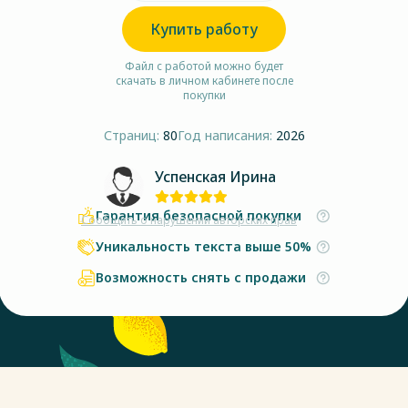
Купить работу
Файл с работой можно будет
скачать в личном кабинете после
покупки
Страниц:
80
Год написания:
2026
Успенская Ирина
Гарантия безопасной покупки
Сообщить о нарушении авторских прав
Уникальность текста выше 50%
Возможность снять с продажи