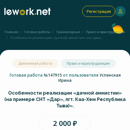
Регистрация
Главная
Готовые работы
Гуманитарные
Право и юриспруденция
Особенности реализации «дачной амнистии» (на прим...
Дипломная работа
Право и юриспруденция
Готовая работа
№147915
от пользователя
Успенская
Ирина
Особенности реализации «дачной амнистии»
(на примере СНТ «Дар», пгт. Каа-Хем Республика
Тыва)».
2 000 ₽