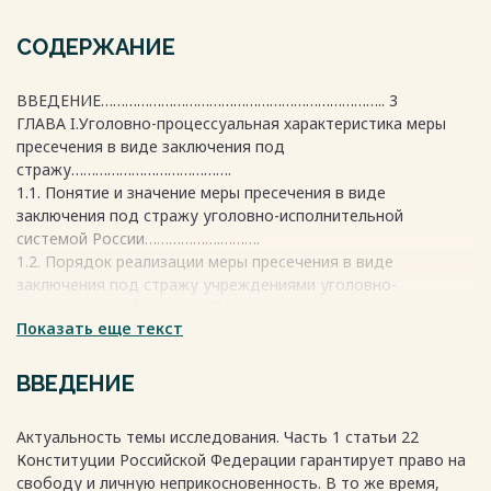
СОДЕРЖАНИЕ
ВВЕДЕНИЕ…………………………………………………………….. 3
ГЛАВА I.Уголовно-процессуальная характеристика меры
пресечения в виде заключения под
стражу………………………………….
1.1. Понятие и значение меры пресечения в виде
заключения под стражу уголовно-исполнительной
системой России……………….……….
1.2. Порядок реализации меры пресечения в виде
заключения под стражу учреждениями уголовно-
исполнительной системы России……….
Показать еще текст
1.3. Проблемные вопросы реализации меры пресечения в
виде заключения под стражу
………………………………………………………
ВВЕДЕНИЕ
8
Актуальность темы исследования. Часть 1 статьи 22
8
Конституции Российской Федерации гарантирует право на
свободу и личную неприкосновенность. В то же время,