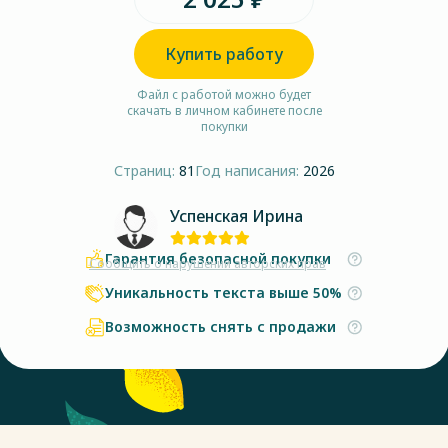
Купить работу
Файл с работой можно будет
скачать в личном кабинете после
покупки
Страниц:
81
Год написания:
2026
Успенская Ирина
Гарантия безопасной покупки
Сообщить о нарушении авторских прав
Уникальность текста выше 50%
Возможность снять с продажи