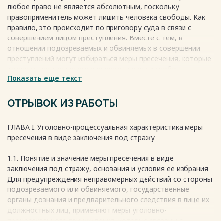
21
любое право не является абсолютным, поскольку
правоприменитель может лишить человека свободы. Как
33
правило, это происходит по приговору суда в связи с
ГЛАВА II.Особенности реализации меры пресечения в виде
совершением лицом преступления. Вместе с тем, в
заключения под стражу в отношении отдельных категорий
отношении подозреваемых и обвиняемых в совершении
подозреваемых и
преступлений могут избираться меры пресечения, которые
обвиняемых..........................................................................
также существенно ограничивают права и свободы
2.1. Особенности применения меры пресечения в виде
Показать еще текст
человека на установленный законом срок.
заключения под стражу в отношении лиц совершивших
Весь текст будет доступен
после покупки
преступления в сфере предпринимательской и иной
ОТРЫВОК ИЗ РАБОТЫ
экономической деятельности ………...……
2.2.Применение меры пресечения в виде заключения под
стражу в отношении
ГЛАВА I. Уголовно-процессуальная характеристика меры
несовершеннолетних……………………………………...……..
пресечения в виде заключения под стражу
2.3. Особенности содержания под стражей беременных
женщин и женщин, имеющих малолетних детей
1.1. Понятие и значение меры пресечения в виде
……………………………………...
заключения под стражу, основания и условия ее избрания
Для предупреждения неправомерных действий со стороны
46
подозреваемого или обвиняемого, государственные
органы дознания и предварительного следствия в лице их
должностных лиц, применяют меры уголовно-
46
процессуального принуждения, которые связаны с