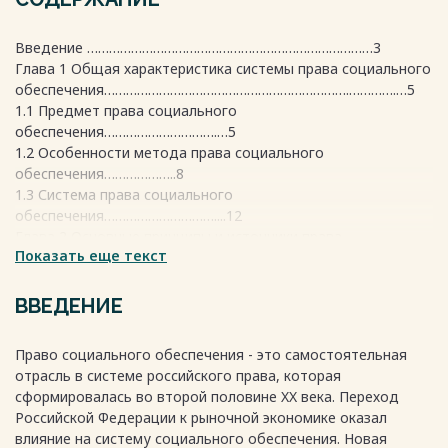
Введение ……………………………………………………………………3
Глава 1 Общая характеристика системы права социального
обеспечения………………………………………………………….………….…5
1.1 Предмет права социального
обеспечения………………………….…5
1.2 Особенности метода права социального
обеспечения………………..8
1.3 Система права социального
обеспечения…………………………....12
Глава 2 Основные принципы и источники права
Показать еще текст
социального обеспечения
……………………………………………………………………..21
2.1 Понятия и классификация принципов права социального
ВВЕДЕНИЕ
обеспечения…………………………………………………………………..…..21
2.2 Понятие и классификация основных источников права
Право социального обеспечения - это самостоятельная
социального
отрасль в системе российского права, которая
обеспечения………………………………………………………………………29
сформировалась во второй половине XX века. Переход
Глава 3 Особенности права социального
Российской Федерации к рыночной экономике оказал
обеспечения…………..…….36
влияние на систему социального обеспечения. Новая
3.1 Проблемы и пути решения системы права социального