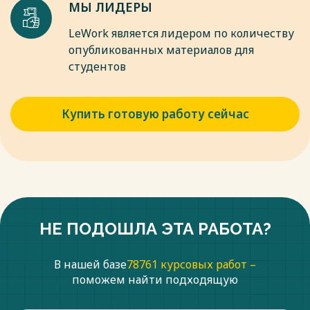
нетрудоспособности; по беременности и родам;
МЫ ЛИДЕРЫ
женщинам, вставшим на учет в ранние сроки
беременности, по случаю рождения ребенка; по уходу за
LeWork является лидером по количеству
ребенком до полутора лет, по похоронам; женам
опубликованных материалов для
военнослужащих и т. д. Отношения по об
студентов
Весь текст будет доступен
после покупки
Купить готовую работу сейчас
НЕ ПОДОШЛА ЭТА РАБОТА?
В нашей базе
78761 курсовых работ –
поможем найти подходящую