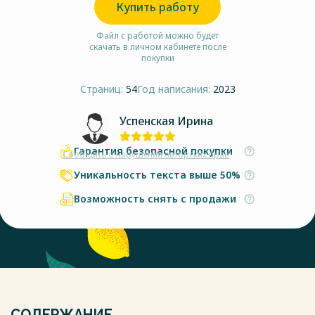
Купить работу
Файл с работой можно будет
скачать в личном кабинете после
покупки
Страниц:
54
Год написания:
2023
Успенская Ирина
Гарантия безопасной покупки
Сообщить о нарушении авторских прав
Уникальность текста выше 50%
Возможность снять с продажи
СОДЕРЖАНИЕ