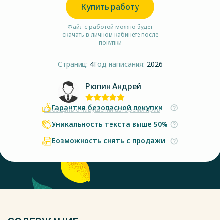
Купить работу
Файл с работой можно будет
скачать в личном кабинете после
покупки
Страниц:
4
Год написания:
2026
Рюпин Андрей
Гарантия безопасной покупки
Сообщить о нарушении авторских прав
Уникальность текста выше 50%
Возможность снять с продажи