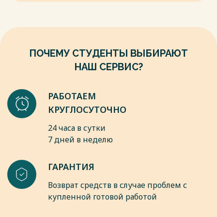
дошкольников с задержкой речевого развития / К. А.
Громова // Педагогика и воспитание. — 2020. — № 4. — С.
56–63.
6. Дмитриев, С. В. Компьютерные игры в коррекции речи у
детей с дисграфией и дизартрией / С. В. Дмитриев //
ПОЧЕМУ СТУДЕНТЫ ВЫБИРАЮТ
Начальная школа плюс До и После. — 2021. — № 6. — С. 28–
33.
НАШ СЕРВИС?
Весь текст будет доступен
после покупки
РАБОТАЕМ
КРУГЛОСУТОЧНО
24 часа в сутки
7 дней в неделю
ГАРАНТИЯ
Возврат средств в случае проблем с
купленной готовой работой