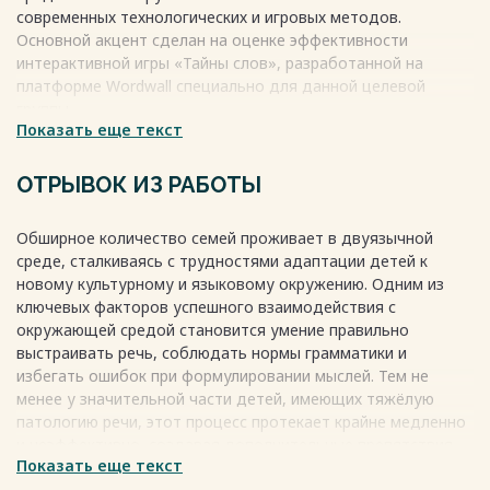
современных технологических и игровых методов.
Основной акцент сделан на оценке эффективности
интерактивной игры «Тайны слов», разработанной на
платформе Wordwall специально для данной целевой
группы.
Весь текст будет доступен
Показать еще текст
после покупки
ОТРЫВОК ИЗ РАБОТЫ
Обширное количество семей проживает в двуязычной
среде, сталкиваясь с трудностями адаптации детей к
новому культурному и языковому окружению. Одним из
ключевых факторов успешного взаимодействия с
окружающей средой становится умение правильно
выстраивать речь, соблюдать нормы грамматики и
избегать ошибок при формулировании мыслей. Тем не
менее у значительной части детей, имеющих тяжёлую
патологию речи, этот процесс протекает крайне медленно
и неэффективно, создавая дополнительные препятствия
Показать еще текст
для полноценного социального функционирования.