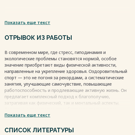
Показать еще текст
ОТРЫВОК ИЗ РАБОТЫ
В современном мире, где стресс, гиподинамия и
экологические проблемы становятся нормой, особое
значение приобретают виды физической активности,
направленные на укрепление здоровья. Оздоровительный
спорт — это не погоня за рекордами, а систематические
занятия, улучшающие самочувствие, повышающие
работоспособность и продлевающие активную жизнь. Он
предлагает комплексный подход к благополучию,
затрагивая как физический, так и ментальный аспекты.
Регулярные тренировки способствуют нормализации
Показать еще текст
обмена веществ, укреплению сердечно-сосудистой
системы и опорно-двигательного аппарата, а также
помогают справиться с эмоциональным напряжением,
СПИСОК ЛИТЕРАТУРЫ
улучшая настроение и сон. Выбор направления огромен: от