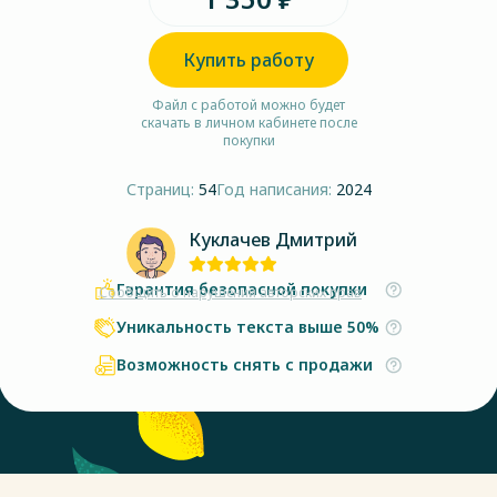
Купить работу
Файл с работой можно будет
скачать в личном кабинете после
покупки
Страниц:
54
Год написания:
2024
Куклачев Дмитрий
Гарантия безопасной покупки
Сообщить о нарушении авторских прав
Уникальность текста выше 50%
Возможность снять с продажи