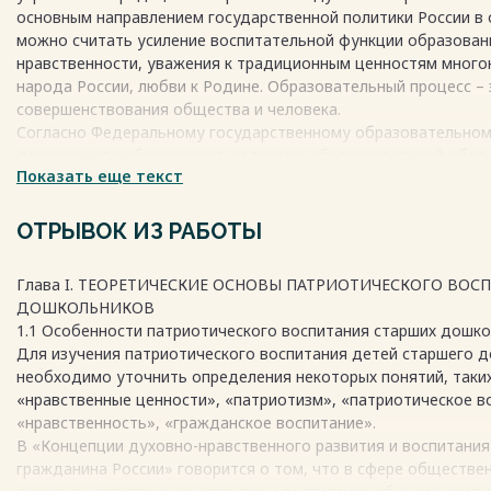
Вывод по главе II……………………………………………………………….40
основным направлением государственной политики России в
Заключение……………………………………………………………………...43
можно считать усиление воспитательной функции образован
Список использованной литературы……………………………………….4
нравственности, уважения к традиционным ценностям мног
Приложения……………………………………………………………………..54
народа России, любви к Родине. Образовательный процесс – 
совершенствования общества и человека.
Весь текст будет доступен
после покупки
Согласно Федеральному государственному образовательном
дошкольного образования, задачами образовательной облас
Показать еще текст
коммуникативное развитие» являются «воспитание начал па
гражданственности, присвоение норм и ценностей, принятых
моральные и нравственные ценности, формирование уважите
ОТРЫВОК ИЗ РАБОТЫ
чувства принадлежности к своей семье, малой родине и Оте
о социокультурных ценностях нашего народа, об отечествен
Глава I. ТЕОРЕТИЧЕСКИЕ ОСНОВЫ ПАТРИОТИЧЕСКОГО ВОС
праздниках».
ДОШКОЛЬНИКОВ
1.1 Особенности патриотического воспитания старших дошк
Весь текст будет доступен
после покупки
Для изучения патриотического воспитания детей старшего 
необходимо уточнить определения некоторых понятий, таких
«нравственные ценности», «патриотизм», «патриотическое в
«нравственность», «гражданское воспитание».
В «Концепции духовно-нравственного развития и воспитания
гражданина России» говорится о том, что в сфере обществе