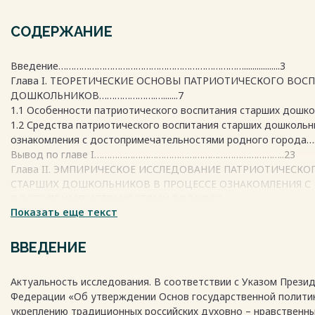
СОДЕРЖАНИЕ
Введение……………………………………………………………….................3
Глава I. ТЕОРЕТИЧЕСКИЕ ОСНОВЫ ПАТРИОТИЧЕСКОГО ВОС
ДОШКОЛЬНИКОВ………………….….......7
1.1 Особенности патриотического воспитания старших дошк
1.2 Средства патриотического воспитания старших дошкольн
ознакомления с достопримечательностями родного город
Вывод по главе I………………………………………………………………..23
Глава II. ЭМПИРИЧЕСКОЕ ИССЛЕДОВАНИЕ ПАТРИОТИЧЕСКО
СТАРШИХ ДОШКОЛЬНИКОВ В ПРОЦЕССЕ ОЗНАКОМЛЕНИЯ С
ДОСТОПРИМЕЧАТЕЛЬНОСТЯМИ РОДНОГО
Показать еще текст
ГОРОДА………....................................................................................................25
2.1 Разработка педагогического проекта «Есть у каждого на
уголок» по патриотическому воспитанию старших
ВВЕДЕНИЕ
дошкольников……………………………………………………………………25
2.2 Оценка результативности применения педагогического пр
Актуальность исследования. В соответствии с Указом Прези
каждого на свете свой родимый уголок» по патриотическом
Федерации «Об утверждении Основ государственной политик
дошкольников…………………………………………………………28
укреплению традиционных российских духовно – нравственн