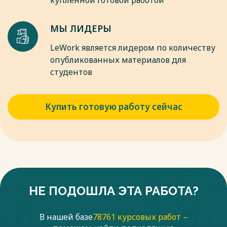
купленной готовой работой
– №2.
12. Ельцова О. М. Воспитание дошкольников в духе русских н
МЫ ЛИДЕРЫ
Москва.: Издательство «Сфера», 2019.
13. Константинов, В. В. Методологические основы психологи
LeWork является лидером по количеству
для вузов / В. В. Константинов. — 2-е изд., испр. и доп. — М
опубликованных материалов для
Юрайт, 2023. — 199 с.
студентов
Весь текст будет доступен
после покупки
Купить готовую работу сейчас
НЕ ПОДОШЛА ЭТА РАБОТА?
В нашей базе
78761 курсовых работ –