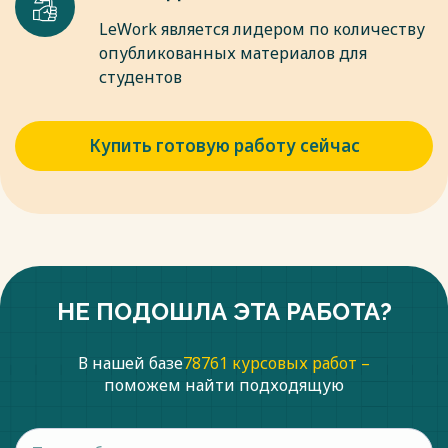
Юрайт, 2019. – 236 с.
LeWork является лидером по количеству
опубликованных материалов для
Весь текст будет доступен
после покупки
студентов
Купить готовую работу сейчас
НЕ ПОДОШЛА ЭТА РАБОТА?
В нашей базе
78761 курсовых работ –
поможем найти подходящую