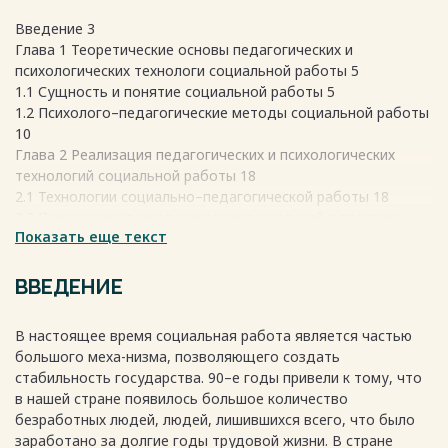
Введение 3
Глава 1 Теоретические основы педагогических и
психологических технологи социальной работы 5
1.1 Сущность и понятие социальной работы 5
1.2 Психолого–педагогические методы социальной работы
10
Глава 2 Реализация педагогических и психологических
технологий социальной работы 18
2.1 Технологии социально–педагогической работы 18
2.2 Применение психологических технологий в практике
Показать еще текст
социальной работы 26
Заключение 33
Список использованных источников 35
ВВЕДЕНИЕ
В настоящее время социальная работа является частью
Весь текст будет доступен
после покупки
большого меха-низма, позволяющего создать
стабильность государства. 90–е годы привели к тому, что
в нашей стране появилось большое количество
безработных людей, людей, лишившихся всего, что было
заработано за долгие годы трудовой жизни. В стране