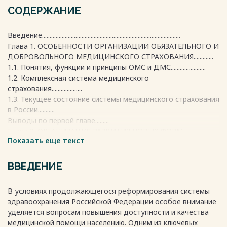
СОДЕРЖАНИЕ
Введение...........................................................................................
Глава 1. ОСОБЕННОСТИ ОРГАНИЗАЦИИ ОБЯЗАТЕЛЬНОГО И
ДОБРОВОЛЬНОГО МЕДИЦИНСКОГО СТРАХОВАНИЯ.............
1.1. Понятия, функции и принципы ОМС и ДМС.......................
1.2. Комплексная система медицинского
страхования....................
1.3. Текущее состояние системы медицинского страхования
в России...........
Выводы по первой главе.........
Глава 2. ОРГАНИЗАЦИЯ РАЗВИТИЯ НОВЫХ ФОРМ
Показать еще текст
СОЧЕТАНИЯ ОМС И ДМС............
2.1. Существующие модели взаимодействия ОМС и ДМС......
2.2. Международный опыт взаимодействия ОМС и ДМС........
ВВЕДЕНИЕ
2.3. Основные проблемы и ограничения в сочетании ОМС и
ДМС. Пути их решения.......
В условиях продолжающегося реформирования системы
2.4. Рекомендации по развитию новых форм сочетания
здравоохранения Российской Федерации особое внимание
обязательного и добровольного медицинского
уделяется вопросам повышения доступности и качества
страхования....................
медицинской помощи населению. Одним из ключевых
Выводы по второй главе......................