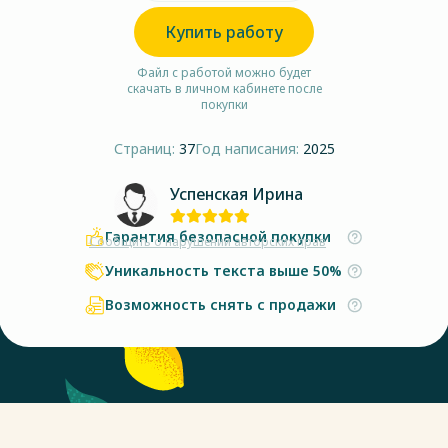
Купить работу
Файл с работой можно будет
скачать в личном кабинете после
покупки
Страниц:
37
Год написания:
2025
Успенская Ирина
Гарантия безопасной покупки
Сообщить о нарушении авторских прав
Уникальность текста выше 50%
Возможность снять с продажи