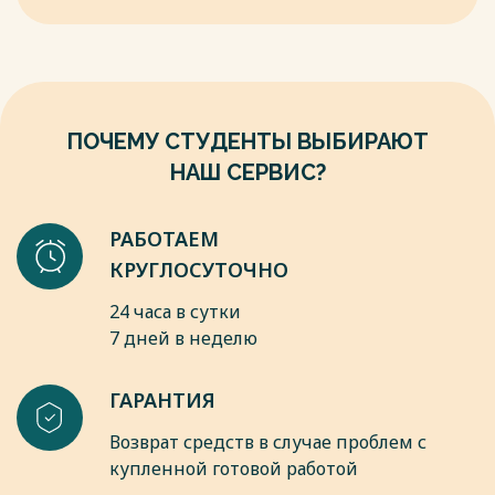
системы
медицинского страхования в РФ / А.С. Амбросьева, А.А.
Силаева. – Москва: ФГБОУ ВПО «Российский
государственный университет туризма и сервиса, 2020. – 3-
17 с. - URL:
https://elibrary.ru/download/elibrary_18850718_99521767.pdf
ПОЧЕМУ СТУДЕНТЫ ВЫБИРАЮТ
(дата обращения: 29.09.2025). – Текст: электронный.
НАШ СЕРВИС?
Весь текст будет доступен
после покупки
РАБОТАЕМ
КРУГЛОСУТОЧНО
24 часа в сутки
7 дней в неделю
ГАРАНТИЯ
Возврат средств в случае проблем с
купленной готовой работой