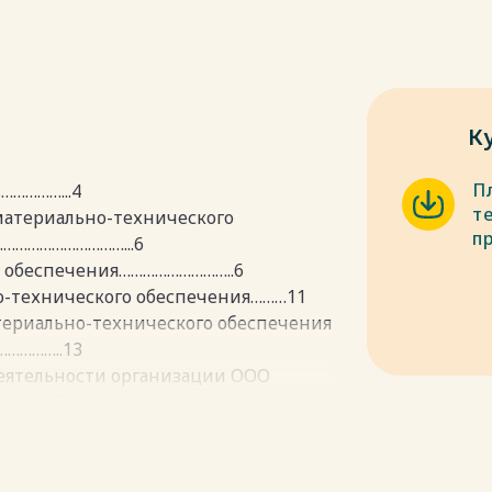
К
П
…………...4
т
материально-технического
п
…………………………...6
о обеспечения………………………..6
о-технического обеспечения………11
териально-технического обеспечения
…………..13
 деятельности организации ООО
…...15
ности коммерческой деятельности
………………………………...18
……………….22