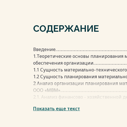
СОДЕРЖАНИЕ
Введение………………………………………………………………
1.Теоретические основы планирования 
обеспечения организации……………………………
1.1 Сущность материально-техническог
1.2 Сущность планирования материальн
2 Анализ организации планирования ма
ООО «МВМ»…………………………………………………………
2.1. Анализ финансово - хозяйственной
«МВМ»………………………………………………………………………
Показать еще текст
3.Мероприятия по повышению эффектив
розничного магазина «М - Видео»……………
Заключение………………………………………………………