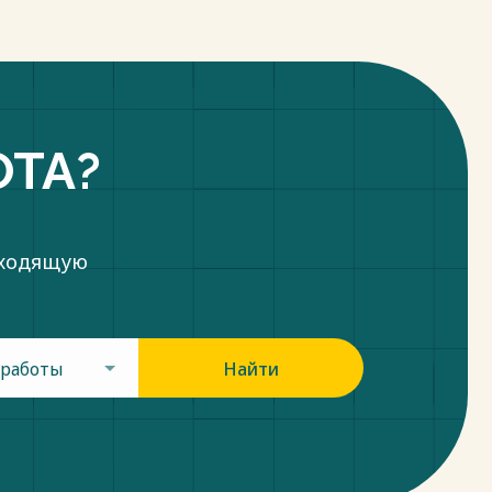
ОТА?
дходящую
 работы
Найти