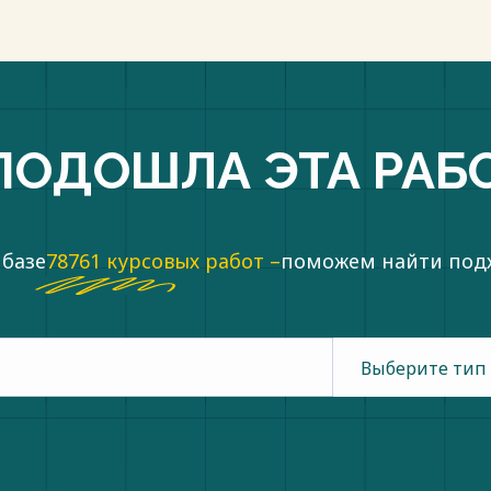
ПОДОШЛА ЭТА РАБ
 базе
78761 курсовых работ –
поможем найти по
Выберите тип