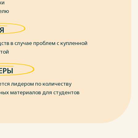
ки
делю
Я
ств в случае проблем с купленной
отой
ЕРЫ
ется лидером по количеству
ных материалов для студентов