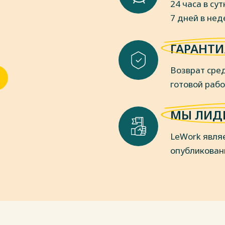
24 часа в сут
7 дней в не
пки
ГАРАНТИ
Возврат сред
готовой раб
МЫ ЛИД
LeWork явля
опубликован