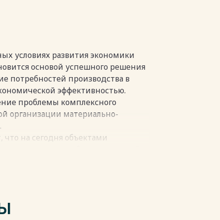
…………………………………...23
пки
ных условиях развития экономики
новится основой успешного решения
ие потребностей производства в
кономической эффективностью.
ение проблемы комплексного
ой организации материально-
.
, что на сегодня объектами
льные компоненты обеспечивающей
складского хозяйства,
ции складских запасов расходов
зученными остаются вопросы
ективных каналов товаропроводящей
ТЫ
ов.