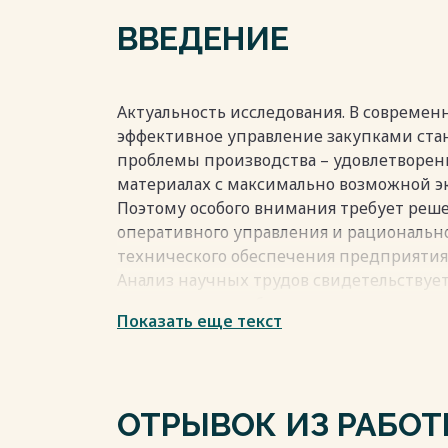
Список использованной литературы………
ВВЕДЕНИЕ
Весь текст будет доступен
после поку
Актуальность исследования. В современ
эффективное управление закупками ста
проблемы производства – удовлетворен
материалах с максимально возможной э
Поэтому особого внимания требует реш
оперативного управления и рациональн
технического обеспечения предприятия
Анализ научных трудов свидетельствует
исследования выбираются только отде
Показать еще текст
подсистемы менеджмента (организация 
информационное обеспечение оптимиза
материалов), тогда как недостаточно и
управления и организации новых и эфф
ОТРЫВОК ИЗ РАБО
сети при закупках материальных ресурс