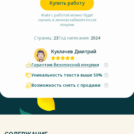
Купить работу
Файл с работой можно будет
скачать в личном кабинете после
покупки
Страниц:
23
Год написания:
2024
Куклачев Дмитрий
Гарантия безопасной покупки
Сообщить о нарушении авторских прав
Уникальность текста выше 50%
Возможность снять с продажи