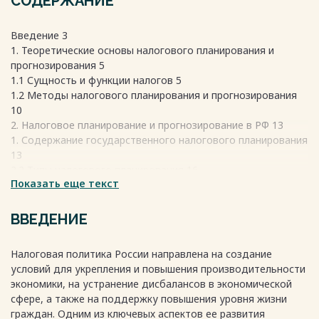
СОДЕРЖАНИЕ
Введение 3
1. Теоретические основы налогового планирования и
прогнозирования 5
1.1 Сущность и функции налогов 5
1.2 Методы налогового планирования и прогнозирования
10
2. Налоговое планирование и прогнозирование в РФ 13
1. Содержание государственного налогового планирования
13
2.2 Типы налогового планирования 16
Показать еще текст
Заключение 21
Список литературы 23
ВВЕДЕНИЕ
Весь текст будет доступен
после покупки
Налоговая политика России направлена на создание
условий для укрепления и повышения производительности
экономики, на устранение дисбалансов в экономической
сфере, а также на поддержку повышения уровня жизни
граждан. Одним из ключевых аспектов ее развития