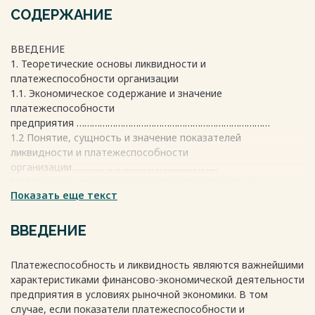
СОДЕРЖАНИЕ
ВВЕДЕНИЕ
1. Теоретические основы ликвидности и
платежеспособности организации
1.1. Экономическое содержание и значение
платежеспособности
предприятия …………………………………………………………………
1.2 Понятие, сущность и значение показателей
ликвидности и платежеспособности
организации………………………………………………...
1.3 Методика проведения анализа ликвидности и
Показать еще текст
платежеспособности
2. Анализ ликвидности и платежеспособности на примере
ООО «Мир Инструмента»
ВВЕДЕНИЕ
2.1. Общая характеристика организации ООО «Мир
Инструмента»
Платежеспособность и ликвидность являются важнейшими
2.2 Анализ ликвидности и платежеспособности ООО «Мир
характеристиками финансово-экономической деятельности
Инструмента»
предприятия в условиях рыночной экономики. В том
2.3 Оценка финансовой устойчивости и финансовых
случае, если показатели платежеспособности и
результатов