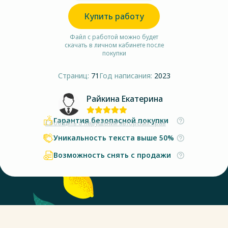
Купить работу
Файл с работой можно будет
скачать в личном кабинете после
покупки
Страниц:
71
Год написания:
2023
Райкина Екатерина
Гарантия безопасной покупки
Сообщить о нарушении авторских прав
Уникальность текста выше 50%
Возможность снять с продажи