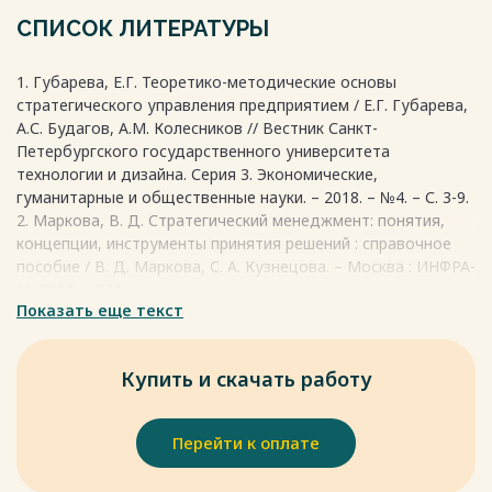
Весь текст будет доступен
после покупки
СПИСОК ЛИТЕРАТУРЫ
1. Губарева, Е.Г. Теоретико-методические основы
стратегического управления предприятием / Е.Г. Губарева,
А.С. Будагов, А.М. Колесников // Вестник Санкт-
Петербургского государственного университета
технологии и дизайна. Серия 3. Экономические,
гуманитарные и общественные науки. – 2018. – №4. – С. 3-9.
2. Маркова, В. Д. Стратегический менеджмент: понятия,
концепции, инструменты принятия решений : справочное
пособие / В. Д. Маркова, С. А. Кузнецова. – Москва : ИНФРА-
М, 2019. – 320 с.
Показать еще текст
3. Соклакова, И.В. Стратегический анализ деятельности
организации : учебное пособие для бакалавров / И.В.
Соклакова, М.С. Санталова, И.Л. Сурат и др. – 2-е изд. –
Купить и скачать работу
Москва : Дашков и К, 2021. – 242 с
4. Ярунина, Т.А. Теоретические основы разработки
стратегии развития организации / Т.А. Ярунина //
Перейти к оплате
Актуальные исследования. – 2020. – №2 (5). – С. 55-58.
5. Друкер Питер Эффективный руководитель /Питер