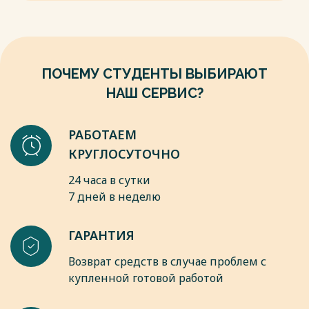
стратегическое планирование // Менеджмент в России и за
Объекты которые требуют к себе особое внимание
рубежом. 2001. №2.
является, наблюдение за организацией, поиск новых побед
11. Панов А.И.Стратегический менеджмент:Учеб. пособ. для
на конкурентную борьбу, наблюдение и адаптация к
вузов.-М.:ЮНИТИ-ДАНА,2002.-240с.
измененному окружению.
Ориентиром стратегии управления являются долгосрочные
ПОЧЕМУ СТУДЕНТЫ ВЫБИРАЮТ
Весь текст будет доступен
после покупки
перспективы. Система построения управления являются,
НАШ СЕРВИС?
работники, информационные системы и рынки.
Весь текст будет доступен
после покупки
РАБОТАЕМ
КРУГЛОСУТОЧНО
24 часа в сутки
7 дней в неделю
ГАРАНТИЯ
Возврат средств в случае проблем с
купленной готовой работой