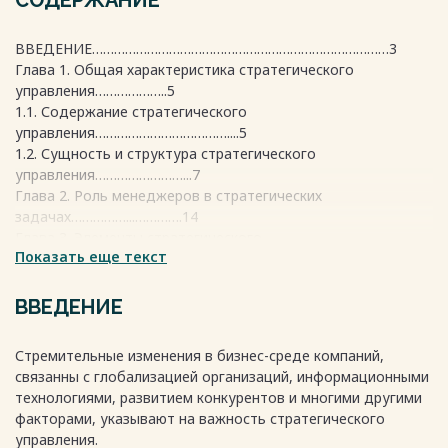
СОДЕРЖАНИЕ
ВВЕДЕНИЕ………………………………………………………………………3
Глава 1. Общая характеристика стратегического
управления………………..5
1.1. Содержание стратегического
управления………………………………....5
1.2. Сущность и структура стратегического
управления……………………...7
Глава 2. Роль менеджеров в стратегических
задачах……………...………….14
Глава 3. Элементы стратегического
Показать еще текст
управления……………………………...16
3.1. Стратегическое планирование……………………………...
……………...16
ВВЕДЕНИЕ
3.2. Стратегический маркетинг…………………………………...
…………….20
Стремительные изменения в бизнес-среде компаний,
3.3. Стратегический контроллинг……………..……………………………..
связанны с глобализацией организаций, информационными
…23
технологиями, развитием конкурентов и многими другими
Заключение…………………………………………………………………….....26
факторами, указывают на важность стратегического
Список использованной литературы……………………….
управления.
…………………..28