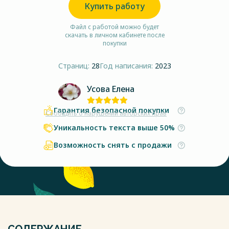
Купить работу
Файл с работой можно будет
скачать в личном кабинете после
покупки
Страниц:
28
Год написания:
2023
Усова Елена
Гарантия безопасной покупки
Сообщить о нарушении авторских прав
Уникальность текста выше 50%
Возможность снять с продажи