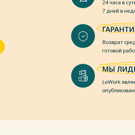
24 часа в сут
7 дней в не
ГАРАНТИ
Возврат сред
готовой раб
МЫ ЛИД
LeWork явля
опубликован