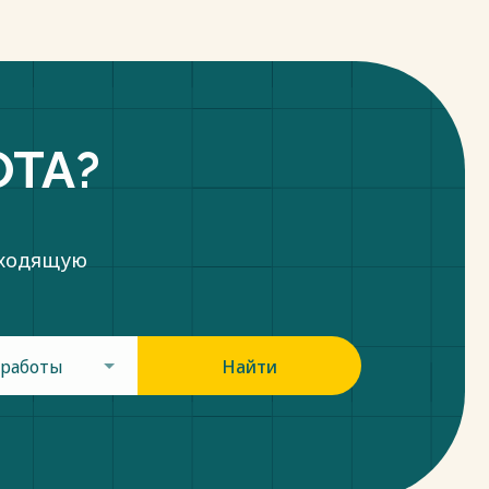
ОТА?
дходящую
 работы
Найти