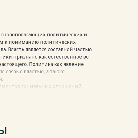
у основополагающих политических и
чом к пониманию политических
ва. Власть является составной частью
тики признано как естественное во
настоящего. Политика как явление
 связь с властью, а также
и.
лементов социальных отношений,
тики. Исследования власти как
власти в особенности позволили
олитика нераздельны и
ТЫ
пки