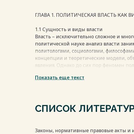
ГЛАВА 1. ПОЛИТИЧЕСКАЯ ВЛАСТЬ КАК В
1.1 Сущность и виды власти
Власть – исключительно сложное и мног
политической науке анализ власти зани
политологами, социологами, философам
концепции и теоретические модели, об
явления. Однако до сих пор феномен по
неоднозначным и вызывает дискуссии.
Показать еще текст
власти позволяют выделить специфику 
и социального явления и её отличитель
1. Власть основной и необходимый эле
социальной системы; необходимое сред
СПИСОК ЛИТЕРАТУ
социальными процессами. Необходимост
человеческого общения, она присуща вс
общности людей.
2. Власть может существовать и функци
Законы, нормативные правовые акты и