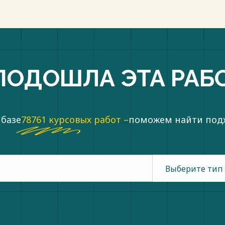
ПОДОШЛА ЭТА РАБ
 базе
78761 курсовых работ –
поможем найти по
Выберите тип