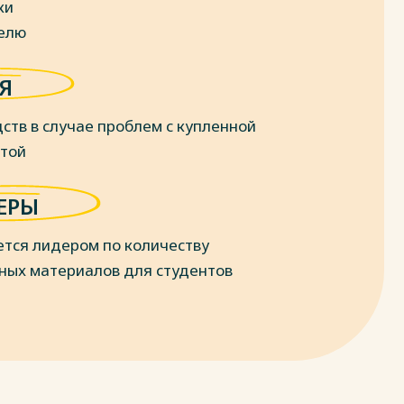
ки
делю
Я
ств в случае проблем с купленной
отой
ЕРЫ
ется лидером по количеству
ных материалов для студентов