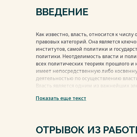
ВВЕДЕНИЕ
Как известно, власть, относится к числ
правовых категорий. Она является клю
институтов, самой политики и государст
политики. Неотделимость власти и поли
всех политических теориях прошлого и 
имеет непосредственную либо косвенную
деятельностью по осуществлению власт
Власть является одним из важнейших э
фундаментальных начал общества и поли
Показать еще текст
общественного явления и политической 
понять многие её проблемы. Власть и п
взаимообусловлены
ОТРЫВОК ИЗ РАБО
Весь текст будет доступен
после поку