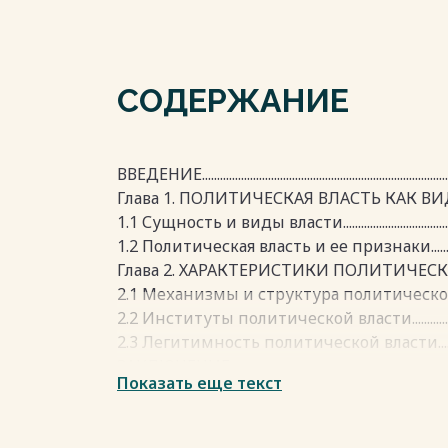
СОДЕРЖАНИЕ
ВВЕДЕНИЕ...................................................................................
Глава 1. ПОЛИТИЧЕСКАЯ ВЛАСТЬ КАК ВИД ВЛАСТИ...
1.1 Сущность и виды власти...............................................
1.2 Политическая власть и ее признаки..........................
Глава 2. ХАРАКТЕРИСТИКИ ПОЛИТИЧЕСКОЙ ВЛАСТИ
2.1 Механизмы и структура политической власти........
2.2 Институты политической власти...............................
2.3 Легитимность политической власти.........................
ЗАКЛЮЧЕНИЕ...........................................................................
Показать еще текст
СПИСОК ИСТОЧНИКОВ........................................................
Весь текст будет доступен
после поку