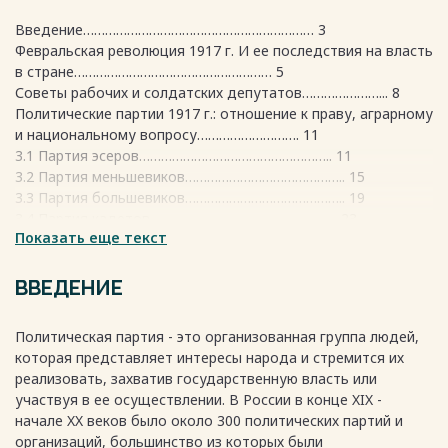
Введение……………………………………………………… 3
Февральская революция 1917 г. И ее последствия на власть
в стране……………………………………………… 5
Советы рабочих и солдатских депутатов…………………... 8
Политические партии 1917 г.: отношение к праву, аграрному
и национальному вопросу………………………. 11
3.1 Партия эсеров…………………………………………….. 11
3.2 Партия меньшевиков…………………………………….. 15
3.3 Партия большевиков…………………………………….. 19
3.4 Партия кадетов…………………………………………… 23
Показать еще текст
Заключение…………………………………………………... 27
Список используемой литературы …………………………. 28
Весь текст будет доступен
после покупки
ВВЕДЕНИЕ
Политическая партия - это организованная группа людей,
которая представляет интересы народа и стремится их
реализовать, захватив государственную власть или
участвуя в ее осуществлении. В России в конце XIX -
начале XX веков было около 300 политических партий и
организаций, большинство из которых были