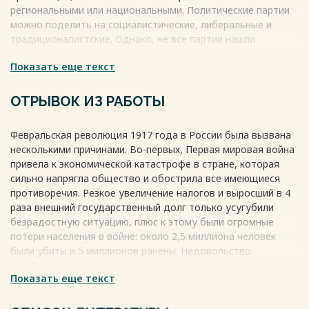
региональными или национальными. Политические партии
можно поделить на социалистические, либеральные и
традиционалистские. Однако, не все партии нашли
поддержку у населения, особенно те, что ориентированы
Показать еще текст
на подавление революции. После Февральской революции
1917 года, наиболее влиятельными партиями в России
стали кадеты, эсеры, меньшевики и большевики.
ОТРЫВОК ИЗ РАБОТЫ
Весь текст будет доступен
после покупки
Февральская революция 1917 года в России была вызвана
несколькими причинами. Во-первых, Первая мировая война
привела к экономической катастрофе в стране, которая
сильно напрягла общество и обострила все имеющиеся
противоречия. Резкое увеличение налогов и выросший в 4
раза внешний государственный долг только усугубили
безрадостную ситуацию, плюс к этому были огромные
потери населения в войне: около 2,5 миллиона человек
были убиты и 5 миллионов ранены. Недовольство
населения росло из-за этой ситуации, и оно стало
Показать еще текст
катализатором Февральской революции.
Начало бунта приходится на 23 февраля 1917 года, когда
более 100 тысяч рабочих Петрограда вышли на улицы с