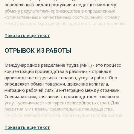
определенных видах продукции и ведет к взаимному
обмену результатами производства в определенных
количественных и качественных соотношениях. Основу
международного разделения труда составляют различия
между странами в природных условиях, климатических
Показать еще текст
условиях, сырьевых ресурсах и источниках энергии.
Разделение труда присутствует на всех уровнях
экономических систем: от мирового хозяйства до рабочего
ОТРЫВОК ИЗ РАБОТЫ
места.
Весь текст будет доступен
после покупки
Международное разделение труда (МРТ) - это процесс
концентрации производства в различных странах в
производстве отдельных товаров, услуг и работ. Оно
определяет обмен товарами, движение капитала,
миграцию рабочей силы и интеграцию между странами.
Специализация, связанная с производством товаров и
услуг, увеличивает конкурентоспособность стран. Для
развития МРТ важны сравнительные преимущества,
государственная политика, концентрация производства,
развитие массового производства, растущий импорт, и
Показать еще текст
развитие транспортной инфраструктуры. МРТ является