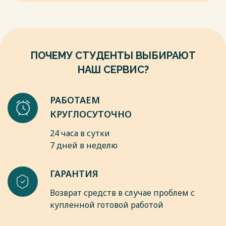
изд., перераб. и доп. - М.: ЮНИТИ-ДАНА, 2015. - 671 с.
8. Мировая экономика и международные экономические
отношения. Полный курс : учебник / А.С. Булатов под ред. и
др. — Москва : КноРус, 2017. —916с.
Весь текст будет доступен
после покупки
ПОЧЕМУ СТУДЕНТЫ ВЫБИРАЮТ
НАШ СЕРВИС?
РАБОТАЕМ
КРУГЛОСУТОЧНО
24 часа в сутки
7 дней в неделю
ГАРАНТИЯ
Возврат средств в случае проблем с
купленной готовой работой