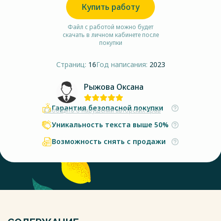
Купить работу
Файл с работой можно будет
скачать в личном кабинете после
покупки
Страниц:
16
Год написания:
2023
Рыжова Оксана
Гарантия безопасной покупки
Сообщить о нарушении авторских прав
Уникальность текста выше 50%
Возможность снять с продажи